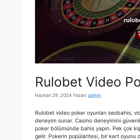
Rulobet Video Po
Haziran 29, 2024
Yazarı:
admin
Rulobet video poker oyunları seobahis, video
deneyim sunar. Casino deneyimini güvenli
poker bölümünde bahis yapın. Pek çok kişin
gelir. Pokerin popülaritesi, bir kart oyunu 