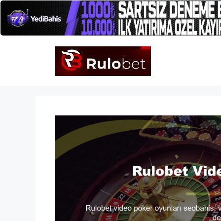
İçeriğe
atla