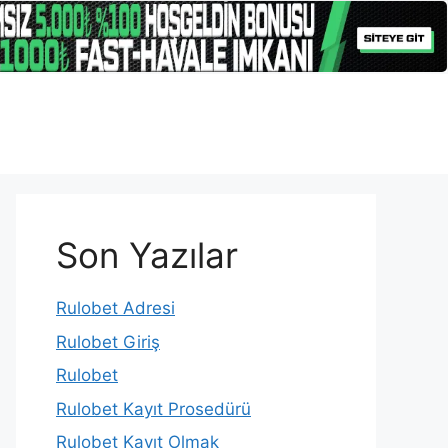
Son Yazılar
Rulobet Adresi
Rulobet Giriş
Rulobet
Rulobet Kayıt Prosedürü
Rulobet Kayıt Olmak