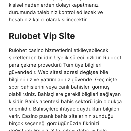
kişisel nedenlerden dolayı kapatmanız
durumunda talebiniz kontrol edilecek ve
hesabınız kalıcı olarak silinecektir.
Rulobet Vip Site
Rulobet casino hizmetlerini etkileyebilecek
şirketlerden biridir. Üyelik süreci hızlıdır. Rulobet
para çekme prosedürü Tüm üye bilgileri
güvendedir. Web sitesi adresi değişse bile
bilgileriniz ve yatırımlarınız güvende. Geçmişte
spor bahislerini veya canlı bahisleri görmüş
olabilirsiniz. Bahisçilere gerekli bilgileri sağlayan
kişidir. Bahis acentesi bahis sektörü için oldukça
önemlidir. Bahisçilere ihtiyaç duydukları bilgileri
verir. Casino puanlı bahis sitelerinin sunduğu
birçok seçeneği gördüğünüzde fikrinizi
değiştirebilirsiniz. Site, siteyi daha iyi hale