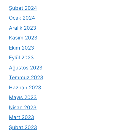
Şubat 2024
Ocak 2024
Aralık 2023
Kasım 2023
Ekim 2023
Eylül 2023
Ağustos 2023
Temmuz 2023
Haziran 2023
Mayıs 2023
Nisan 2023
Mart 2023
Şubat 2023