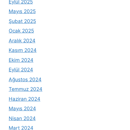
Eylül 2025
Mayıs 2025
Şubat 2025
Ocak 2025
Aralık 2024
Kasım 2024
Ekim 2024
Eylül 2024
Ağustos 2024
Temmuz 2024
Haziran 2024
Mayıs 2024
Nisan 2024
Mart 2024