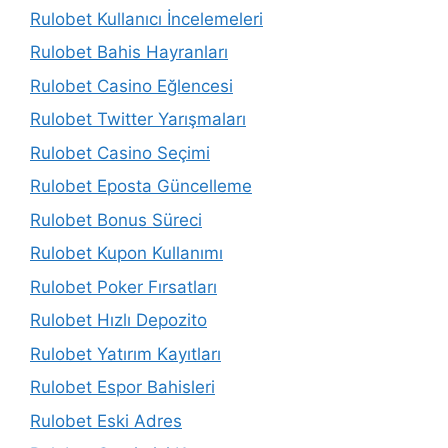
Rulobet Kullanıcı İncelemeleri
Rulobet Bahis Hayranları
Rulobet Casino Eğlencesi
Rulobet Twitter Yarışmaları
Rulobet Casino Seçimi
Rulobet Eposta Güncelleme
Rulobet Bonus Süreci
Rulobet Kupon Kullanımı
Rulobet Poker Fırsatları
Rulobet Hızlı Depozito
Rulobet Yatırım Kayıtları
Rulobet Espor Bahisleri
Rulobet Eski Adres