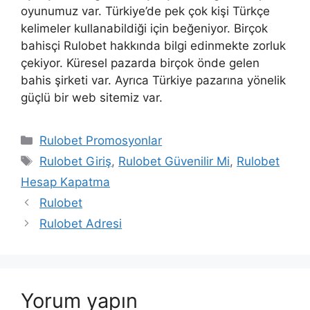
oyunumuz var. Türkiye’de pek çok kişi Türkçe
kelimeler kullanabildiği için beğeniyor. Birçok
bahisçi Rulobet hakkında bilgi edinmekte zorluk
çekiyor. Küresel pazarda birçok önde gelen
bahis şirketi var. Ayrıca Türkiye pazarına yönelik
güçlü bir web sitemiz var.
Kategoriler
Rulobet Promosyonlar
Etiketler
Rulobet Giriş
,
Rulobet Güvenilir Mi
,
Rulobet
Hesap Kapatma
Rulobet
Rulobet Adresi
Yorum yapın