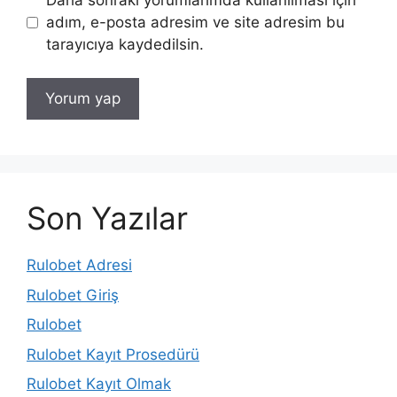
adım, e-posta adresim ve site adresim bu
tarayıcıya kaydedilsin.
Son Yazılar
Rulobet Adresi
Rulobet Giriş
Rulobet
Rulobet Kayıt Prosedürü
Rulobet Kayıt Olmak