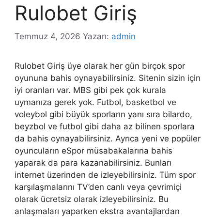
Rulobet Giriş
Temmuz 4, 2026
Yazarı:
admin
Rulobet Giriş üye olarak her gün birçok spor
oyununa bahis oynayabilirsiniz. Sitenin sizin için
iyi oranları var. MBS gibi pek çok kurala
uymanıza gerek yok. Futbol, basketbol ve
voleybol gibi büyük sporların yanı sıra bilardo,
beyzbol ve futbol gibi daha az bilinen sporlara
da bahis oynayabilirsiniz. Ayrıca yeni ve popüler
oyuncuların eSpor müsabakalarına bahis
yaparak da para kazanabilirsiniz. Bunları
internet üzerinden de izleyebilirsiniz. Tüm spor
karşılaşmalarını TV’den canlı veya çevrimiçi
olarak ücretsiz olarak izleyebilirsiniz. Bu
anlaşmaları yaparken ekstra avantajlardan