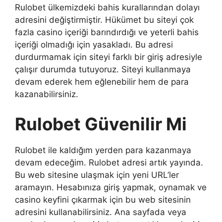
Rulobet ülkemizdeki bahis kurallarından dolayı
adresini değiştirmiştir. Hükümet bu siteyi çok
fazla casino içeriği barındırdığı ve yeterli bahis
içeriği olmadığı için yasakladı. Bu adresi
durdurmamak için siteyi farklı bir giriş adresiyle
çalışır durumda tutuyoruz. Siteyi kullanmaya
devam ederek hem eğlenebilir hem de para
kazanabilirsiniz.
Rulobet Güvenilir Mi
Rulobet ile kaldığım yerden para kazanmaya
devam edeceğim. Rulobet adresi artık yayında.
Bu web sitesine ulaşmak için yeni URL’ler
aramayın. Hesabınıza giriş yapmak, oynamak ve
casino keyfini çıkarmak için bu web sitesinin
adresini kullanabilirsiniz. Ana sayfada veya