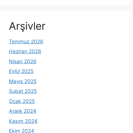
Arşivler
Temmuz 2026
Haziran 2026
Nisan 2026
Eylül 2025
Mayıs 2025
Şubat 2025
Ocak 2025
Aralık 2024
Kasım 2024
Ekim 2024