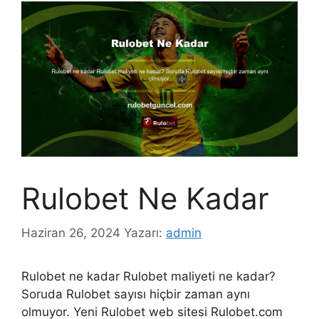
Rulobet Ne Kadar
Haziran 26, 2024
Yazarı:
admin
Rulobet ne kadar Rulobet maliyeti ne kadar?
Soruda Rulobet sayısı hiçbir zaman aynı
olmuyor. Yeni Rulobet web sitesi Rulobet.com