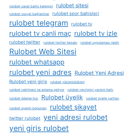
rulobet sitesi
rulobet sanal bahis kategori
rulobet spor bahisleri
rulobet sosyal bağlantılar
rulobet telegram
rulobet tv
rulobet tv canli maç
rulobet tv izle
rulobet twitter
rulobet twitter hesabı
rulobet uygulaması nedir
Rulobet Web Sitesi
rulobet whatsapp
rulobet yeni adres
Rulobet Yeni Adresi
Rulobet yeni giriş
rulobet yükümlülükleri
rulobet çekilmesi ne anlama geliyor
rulobet çevrimiçi yardım hattı
Rulobet üyelik
rulobet ödeme hızı
rulobet üyelik şartları
rulobet şikayet
rulobet üyenin bonusları
yeni adresi rulobet
twitter rulobet
yeni giris rulobet