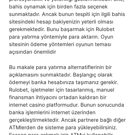
bahis oynamak için birden fazla seçenek
sunmaktadır. Ancak bunun tespiti için ilgili bahis
sitesindeki hesap bakiyenizin yeterli olması
gerekmektedir. Bunu başarmak için Rulobet
para yatırma yöntemiyle para aktarın. Oyun
sitesinin ödeme yöntemleri oyunun teması
açısından önemlidir
Bu makale para yatırma alternatiflerinin bir
açıklamasını sunmaktadır. Başlangıç ​​olarak
ödemeyi banka hesabınıza taşımanız gerekir.
Rulobet, işletmeler için tasarlanmış, manuel
finansman ihtiyacını ortadan kaldıran bir
internet casino platformudur. Bunun sonucunda
banka işlemlerini internet üzerinden
gerçekleştirmektedir. Ancak partnere bağlı diğer
ATMlerden de sisteme para yükleyebilirsiniz.
Esasen para çekmek için ATMyi kullanabilir,