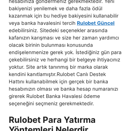
hesabınıza göndermeniz gerekmektedir. Yeni
bakiyenizi yenilemek ve daha fazla ödül
kazanmak için bu hediye bakiyesini kullanabilir
veya banka havalesini tercih
Rulobet Güncel
edebilirsiniz. Sitedeki seçenekler arasında
kafanızın karışması ve size her zaman yardımcı
olacak birinin bulunması konusunda
endişelenmenize gerek yok. İstediğiniz gün para
çekebilirsiniz ve herhangi bir belgeye ihtiyacınız
yoktur. Site artık tanınmış bir marka olarak
kendini kanıtlamıştır.Rulobet Canlı Destek
Hattını kullanabilmek için gerçek bir banka
hesabınızın olması ve banka hesap numaranızı
girerek Rulobet Banka Havalesi ödeme
seçeneğini seçmeniz gerekmektedir.
Rulobet Para Yatırma
Yöntemleri Nelerdir