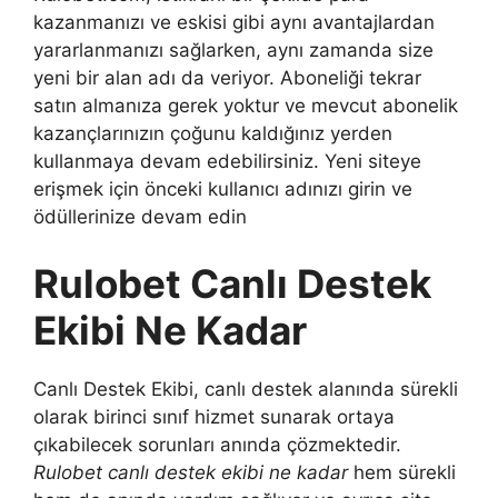
kazanmanızı ve eskisi gibi aynı avantajlardan
yararlanmanızı sağlarken, aynı zamanda size
yeni bir alan adı da veriyor. Aboneliği tekrar
satın almanıza gerek yoktur ve mevcut abonelik
kazançlarınızın çoğunu kaldığınız yerden
kullanmaya devam edebilirsiniz. Yeni siteye
erişmek için önceki kullanıcı adınızı girin ve
ödüllerinize devam edin
Rulobet Canlı Destek
Ekibi Ne Kadar
Canlı Destek Ekibi, canlı destek alanında sürekli
olarak birinci sınıf hizmet sunarak ortaya
çıkabilecek sorunları anında çözmektedir.
Rulobet canlı destek ekibi ne kadar
hem sürekli