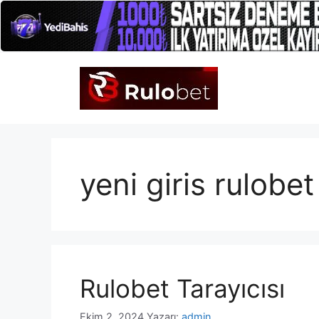
İçeriğe
atla
yeni giris rulobet
Rulobet Tarayıcısı
Ekim 2, 2024
Yazarı:
admin