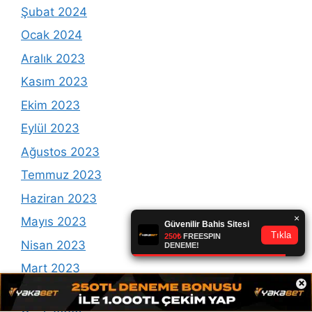
Şubat 2024
Ocak 2024
Aralık 2023
Kasım 2023
Ekim 2023
Eylül 2023
Ağustos 2023
Temmuz 2023
Haziran 2023
Mayıs 2023
Nisan 2023
Mart 2023
×
Şubat 2023