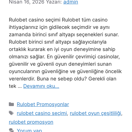
Nisan 16, 2026
Yazarı:
admin
Rulobet casino seçimi Rulobet tüm casino
ihtiyaçlarınız için gidilecek seçimdir ve aynı
zamanda birinci sınıf altyapı seçenekleri sunar.
Rulobet birinci sınıf altyapı sağlayıcılarıyla
ortaklık kurarak en iyi oyun deneyimine sahip
olmanızı sağlar. En güvenilir çevrimiçi casinolar,
güvenilir ve güvenli oyun deneyimleri sunan
oyuncularının güvenliğine ve güvenliğine öncelik
verenlerdir. Buna ne sebep oldu? Gerekli olan
tek …
Devamını oku…
Kategoriler
Rulobet Promosyonlar
Etiketler
rulobet casino seçimi
,
rulobet oyun çeşitliliği
,
rulobet promosyon
Yorum yap