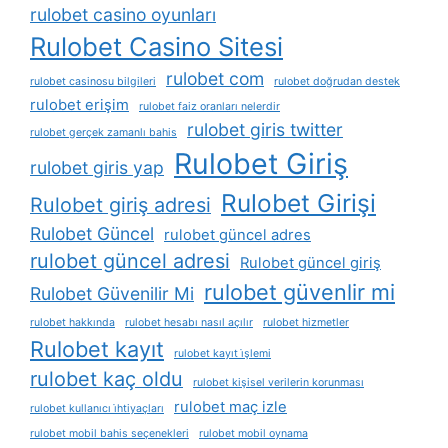
rulobet casino oyunları
Rulobet Casino Sitesi
rulobet com
rulobet casinosu bilgileri
rulobet doğrudan destek
rulobet erişim
rulobet faiz oranları nelerdir
rulobet giris twitter
rulobet gerçek zamanlı bahis
Rulobet Giriş
rulobet giris yap
Rulobet Girişi
Rulobet giriş adresi
Rulobet Güncel
rulobet güncel adres
rulobet güncel adresi
Rulobet güncel giriş
rulobet güvenlir mi
Rulobet Güvenilir Mi
rulobet hakkında
rulobet hesabı nasıl açılır
rulobet hizmetler
Rulobet kayıt
rulobet kayıt i̇şlemi
rulobet kaç oldu
rulobet kişisel verilerin korunması
rulobet maç izle
rulobet kullanıcı i̇htiyaçları
rulobet mobil bahis seçenekleri
rulobet mobil oynama