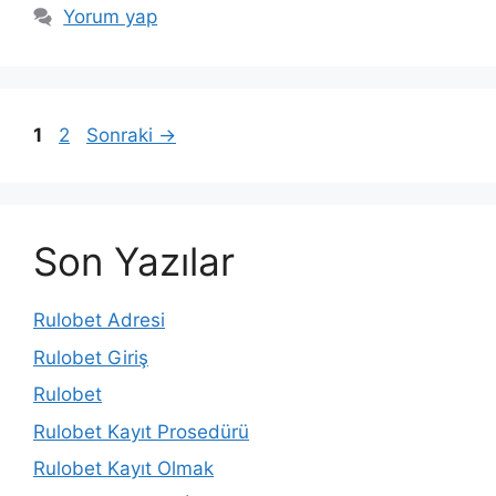
Yorum yap
Sayfa
Sayfa
1
2
Sonraki
→
Son Yazılar
Rulobet Adresi
Rulobet Giriş
Rulobet
Rulobet Kayıt Prosedürü
Rulobet Kayıt Olmak