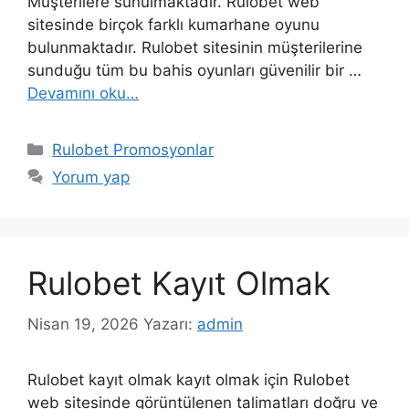
Müşterilere sunulmaktadır. Rulobet web
sitesinde birçok farklı kumarhane oyunu
bulunmaktadır. Rulobet sitesinin müşterilerine
sunduğu tüm bu bahis oyunları güvenilir bir …
Devamını oku…
Kategoriler
Rulobet Promosyonlar
Yorum yap
Rulobet Kayıt Olmak
Nisan 19, 2026
Yazarı:
admin
Rulobet kayıt olmak kayıt olmak için Rulobet
web sitesinde görüntülenen talimatları doğru ve