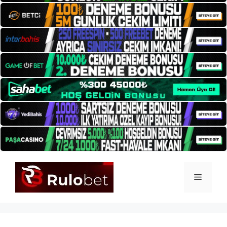
İçeriğe
atla
Menü