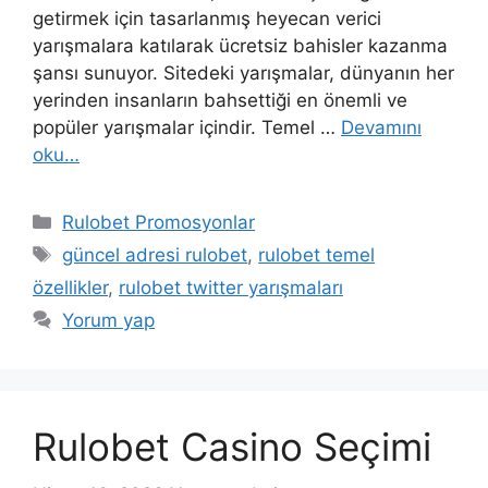
getirmek için tasarlanmış heyecan verici
yarışmalara katılarak ücretsiz bahisler kazanma
şansı sunuyor. Sitedeki yarışmalar, dünyanın her
yerinden insanların bahsettiği en önemli ve
popüler yarışmalar içindir. Temel …
Devamını
oku…
Kategoriler
Rulobet Promosyonlar
Etiketler
güncel adresi rulobet
,
rulobet temel
özellikler
,
rulobet twitter yarışmaları
Yorum yap
Rulobet Casino Seçimi