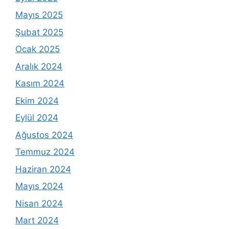
Mayıs 2025
Şubat 2025
Ocak 2025
Aralık 2024
Kasım 2024
Ekim 2024
Eylül 2024
Ağustos 2024
Temmuz 2024
Haziran 2024
Mayıs 2024
Nisan 2024
Mart 2024