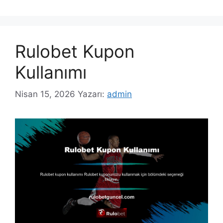
Rulobet Kupon
Kullanımı
Nisan 15, 2026
Yazarı:
admin