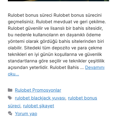
Rulobet bonus süreci Rulobet bonus sürecini
geçmelisiniz. Rulobet mevduat ve geri çekilme.
Rulobet güvenilir ve lisanslı bir bahis sitesidir,
bu nedenle kullanıcıların en dayanıklı ödeme
yöntemi olarak gördüğü bahis sitelerinden biri
olabilir. Sitedeki tüm depozito ve para çekme
teknikleri en iyi günün koşullarına ve güvenlik
standartlarına göre seçilir ve teknikler çeşitlilik
açısından yeterlidir. Rulobet Bahis …
Devamını
oku…
Kategoriler
Rulobet Promosyonlar
Etiketler
rulobet blackjack yuvası
,
rulobet bonus
süreci
,
rulobet şikayet
Yorum yap