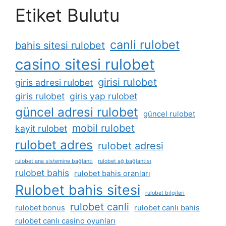
Etiket Bulutu
canli rulobet
bahis sitesi rulobet
casino sitesi rulobet
girisi rulobet
giris adresi rulobet
giris rulobet
giris yap rulobet
güncel adresi rulobet
güncel rulobet
mobil rulobet
kayit rulobet
rulobet adres
rulobet adresi
rulobet ana sistemine bağlantı
rulobet ağ bağlantısı
rulobet bahis
rulobet bahis oranları
Rulobet bahis sitesi
rulobet bilgileri
rulobet canli
rulobet bonus
rulobet canlı bahis
rulobet canlı casino oyunları