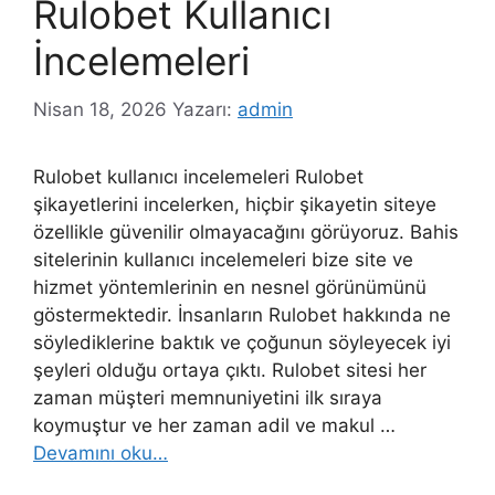
Rulobet Kullanıcı
İncelemeleri
Nisan 18, 2026
Yazarı:
admin
Rulobet kullanıcı incelemeleri Rulobet
şikayetlerini incelerken, hiçbir şikayetin siteye
özellikle güvenilir olmayacağını görüyoruz. Bahis
sitelerinin kullanıcı incelemeleri bize site ve
hizmet yöntemlerinin en nesnel görünümünü
göstermektedir. İnsanların Rulobet hakkında ne
söylediklerine baktık ve çoğunun söyleyecek iyi
şeyleri olduğu ortaya çıktı. Rulobet sitesi her
zaman müşteri memnuniyetini ilk sıraya
koymuştur ve her zaman adil ve makul …
Devamını oku…