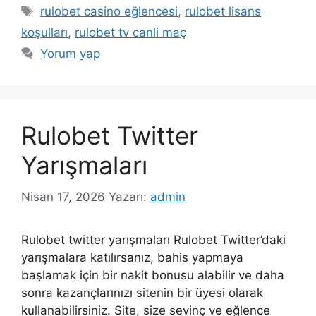
Etiketler
rulobet casino eğlencesi
,
rulobet lisans
koşulları
,
rulobet tv canli maç
Yorum yap
Rulobet Twitter
Yarışmaları
Nisan 17, 2026
Yazarı:
admin
Rulobet twitter yarışmaları Rulobet Twitter’daki
yarışmalara katılırsanız, bahis yapmaya
başlamak için bir nakit bonusu alabilir ve daha
sonra kazançlarınızı sitenin bir üyesi olarak
kullanabilirsiniz. Site, size sevinç ve eğlence