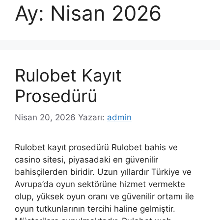
Ay:
Nisan 2026
Rulobet Kayıt
Prosedürü
Nisan 20, 2026
Yazarı:
admin
Rulobet kayıt prosedürü Rulobet bahis ve
casino sitesi, piyasadaki en güvenilir
bahisçilerden biridir. Uzun yıllardır Türkiye ve
Avrupa’da oyun sektörüne hizmet vermekte
olup, yüksek oyun oranı ve güvenilir ortamı ile
oyun tutkunlarının tercihi haline gelmiştir.