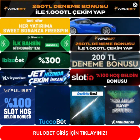
×
RULOBET GİRİŞ İÇİN TIKLAYINIZ!