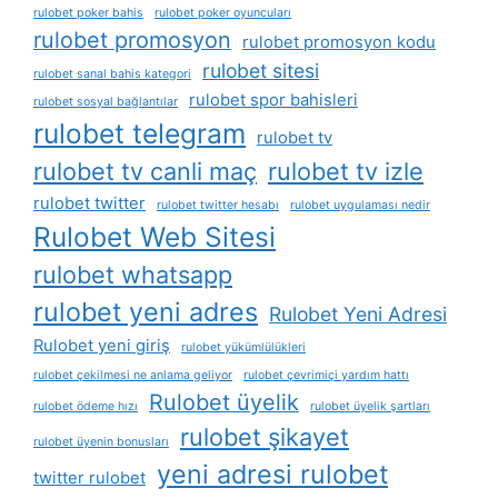
rulobet poker bahis
rulobet poker oyuncuları
rulobet promosyon
rulobet promosyon kodu
rulobet sitesi
rulobet sanal bahis kategori
rulobet spor bahisleri
rulobet sosyal bağlantılar
rulobet telegram
rulobet tv
rulobet tv canli maç
rulobet tv izle
rulobet twitter
rulobet twitter hesabı
rulobet uygulaması nedir
Rulobet Web Sitesi
rulobet whatsapp
rulobet yeni adres
Rulobet Yeni Adresi
Rulobet yeni giriş
rulobet yükümlülükleri
rulobet çekilmesi ne anlama geliyor
rulobet çevrimiçi yardım hattı
Rulobet üyelik
rulobet ödeme hızı
rulobet üyelik şartları
rulobet şikayet
rulobet üyenin bonusları
yeni adresi rulobet
twitter rulobet