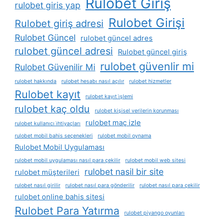
Rulobet Giriş
rulobet giris yap
Rulobet Girişi
Rulobet giriş adresi
Rulobet Güncel
rulobet güncel adres
rulobet güncel adresi
Rulobet güncel giriş
rulobet güvenlir mi
Rulobet Güvenilir Mi
rulobet hakkında
rulobet hesabı nasıl açılır
rulobet hizmetler
Rulobet kayıt
rulobet kayıt i̇şlemi
rulobet kaç oldu
rulobet kişisel verilerin korunması
rulobet maç izle
rulobet kullanıcı i̇htiyaçları
rulobet mobil bahis seçenekleri
rulobet mobil oynama
Rulobet Mobil Uygulaması
rulobet mobil uygulaması nasıl para çekilir
rulobet mobil web sitesi
rulobet nasil bir site
rulobet müşterileri
rulobet nasıl girilir
rulobet nasıl para gönderilir
rulobet nasıl para çekilir
rulobet online bahis sitesi
Rulobet Para Yatırma
rulobet piyango oyunları