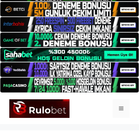
İçeriğe
atla
Menü