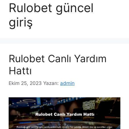
Rulobet güncel
giriş
Rulobet Canlı Yardım
Hattı
Ekim 25, 2023
Yazarı:
admin