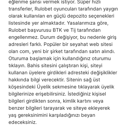
eğlenme şansı vermek istiyor. Süper hızlı
transferler, Rulobet oyuncuları tarafından yaygın
olarak kullanılan en güçlü depozito seçenekleri
listesinde yer almaktadır. Yasalarımıza göre,
Rulobet başvurusu BTK ve Tij tarafından
engellenmez. Durum değişiyor, bu nedenle giriş
adresleri farklı. Popüler bir seyahat web sitesi
olan com, yeni bir şirket tarafından satın alındı.
Oturuma başlamak için kullandığınız oturumu
tıklayın. Bahis sitesini çalıştıran kişi, siteyi
kullanan üyelere girdikleri adresteki değişiklikler
hakkında bilgi verecektir. Sitenin sağ üst
köşesindeki Üyelik sekmesine tıklayarak üyelik
bilgilerinize erişebilirsiniz. İstediğiniz kişisel
bilgileri girdikten sonra, kimlik kartını veya
benzer bilgileri tarayarak ve siteye ekleyerek
yaş gereksinimini karşıladığınızı beyan
edeceksiniz.