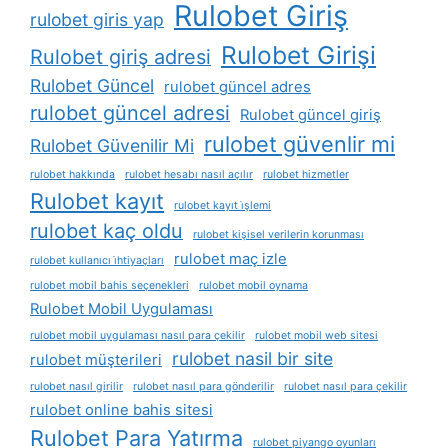
Rulobet Giriş
rulobet giris yap
Rulobet Girişi
Rulobet giriş adresi
Rulobet Güncel
rulobet güncel adres
rulobet güncel adresi
Rulobet güncel giriş
rulobet güvenlir mi
Rulobet Güvenilir Mi
rulobet hakkında
rulobet hesabı nasıl açılır
rulobet hizmetler
Rulobet kayıt
rulobet kayıt i̇şlemi
rulobet kaç oldu
rulobet kişisel verilerin korunması
rulobet maç izle
rulobet kullanıcı i̇htiyaçları
rulobet mobil bahis seçenekleri
rulobet mobil oynama
Rulobet Mobil Uygulaması
rulobet mobil uygulaması nasıl para çekilir
rulobet mobil web sitesi
rulobet nasil bir site
rulobet müşterileri
rulobet nasıl girilir
rulobet nasıl para gönderilir
rulobet nasıl para çekilir
rulobet online bahis sitesi
Rulobet Para Yatırma
rulobet piyango oyunları