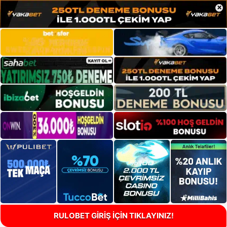
×
RULOBET GİRİŞ İÇİN TIKLAYINIZ!