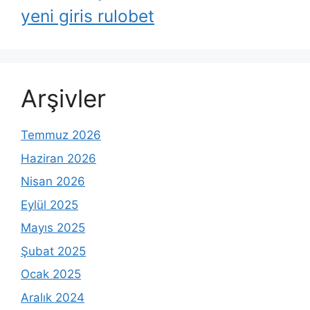
yeni giris rulobet
Arşivler
Temmuz 2026
Haziran 2026
Nisan 2026
Eylül 2025
Mayıs 2025
Şubat 2025
Ocak 2025
Aralık 2024