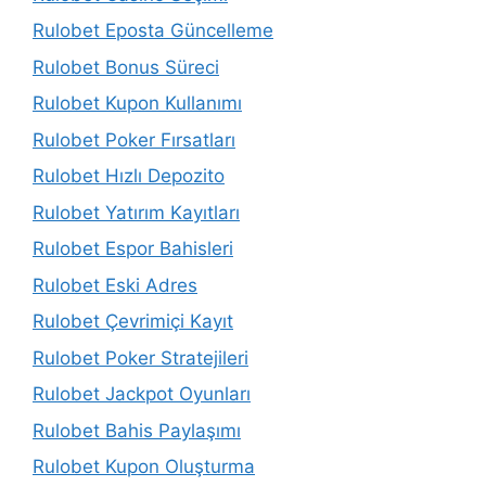
Rulobet Eposta Güncelleme
Rulobet Bonus Süreci
Rulobet Kupon Kullanımı
Rulobet Poker Fırsatları
Rulobet Hızlı Depozito
Rulobet Yatırım Kayıtları
Rulobet Espor Bahisleri
Rulobet Eski Adres
Rulobet Çevrimiçi Kayıt
Rulobet Poker Stratejileri
Rulobet Jackpot Oyunları
Rulobet Bahis Paylaşımı
Rulobet Kupon Oluşturma