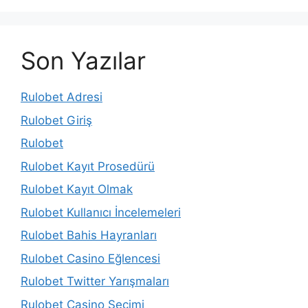
Son Yazılar
Rulobet Adresi
Rulobet Giriş
Rulobet
Rulobet Kayıt Prosedürü
Rulobet Kayıt Olmak
Rulobet Kullanıcı İncelemeleri
Rulobet Bahis Hayranları
Rulobet Casino Eğlencesi
Rulobet Twitter Yarışmaları
Rulobet Casino Seçimi