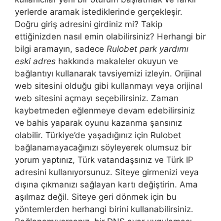
yerlerde aramak istediklerinde gerçekleşir.
Doğru giriş adresini girdiniz mi? Takip
ettiğinizden nasıl emin olabilirsiniz? Herhangi bir
bilgi aramayın, sadece
Rulobet park yardımı
eski adres
hakkında makaleler okuyun ve
bağlantıyı kullanarak tavsiyemizi izleyin. Orijinal
web sitesini olduğu gibi kullanmayı veya orijinal
web sitesini açmayı seçebilirsiniz. Zaman
kaybetmeden eğlenmeye devam edebilirsiniz
ve bahis yaparak oyunu kazanma şansınız
olabilir. Türkiye’de yaşadığınız için Rulobet
bağlanamayacağınızı söyleyerek olumsuz bir
yorum yaptınız, Türk vatandaşsınız ve Türk IP
adresini kullanıyorsunuz. Siteye girmenizi veya
dışına çıkmanızı sağlayan kartı değiştirin. Ama
aşılmaz değil. Siteye geri dönmek için bu
yöntemlerden herhangi birini kullanabilirsiniz.