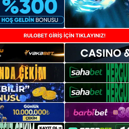
RULOBET GİRİŞ İÇİN TIKLAYINIZ!