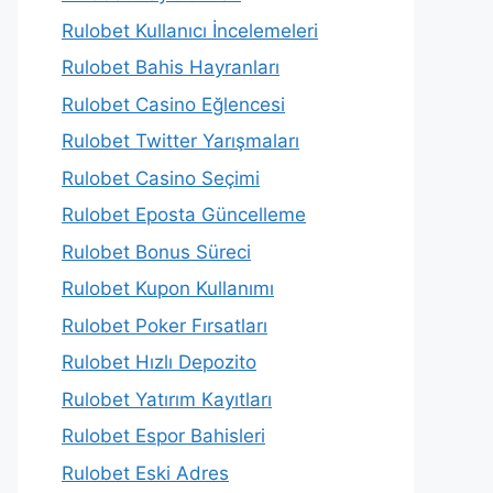
Rulobet Kullanıcı İncelemeleri
Rulobet Bahis Hayranları
Rulobet Casino Eğlencesi
Rulobet Twitter Yarışmaları
Rulobet Casino Seçimi
Rulobet Eposta Güncelleme
Rulobet Bonus Süreci
Rulobet Kupon Kullanımı
Rulobet Poker Fırsatları
Rulobet Hızlı Depozito
Rulobet Yatırım Kayıtları
Rulobet Espor Bahisleri
Rulobet Eski Adres