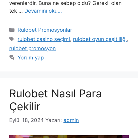
verenlerdir. Buna ne sebep oldu? Gerekli olan
tek …
Devamını oku…
Kategoriler
Rulobet Promosyonlar
Etiketler
rulobet casino seçimi
,
rulobet oyun çeşitliliği
,
rulobet promosyon
Yorum yap
Rulobet Nasıl Para
Çekilir
Eylül 18, 2024
Yazarı:
admin