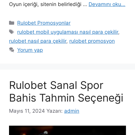
Oyun içeriği, sitenin belirlediği …
Devamını oku…
Kategoriler
Rulobet Promosyonlar
Etiketler
rulobet mobil uygulaması nasıl para çekilir
,
rulobet nasıl para çekilir
,
rulobet promosyon
Yorum yap
Rulobet Sanal Spor
Bahis Tahmin Seçeneği
Mayıs 11, 2024
Yazarı:
admin