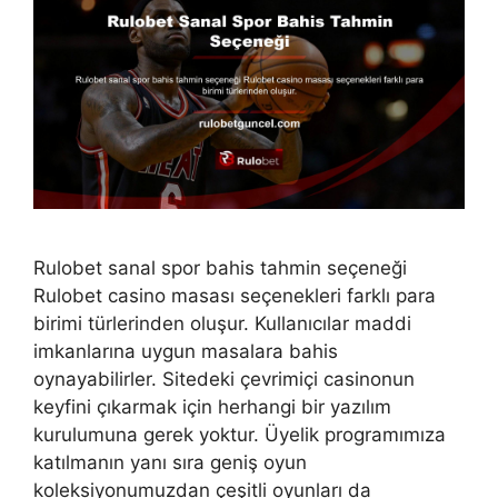
Rulobet sanal spor bahis tahmin seçeneği
Rulobet casino masası seçenekleri farklı para
birimi türlerinden oluşur. Kullanıcılar maddi
imkanlarına uygun masalara bahis
oynayabilirler. Sitedeki çevrimiçi casinonun
keyfini çıkarmak için herhangi bir yazılım
kurulumuna gerek yoktur. Üyelik programımıza
katılmanın yanı sıra geniş oyun
koleksiyonumuzdan çeşitli oyunları da