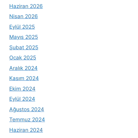
Haziran 2026
Nisan 2026
Eylül 2025
Mayıs 2025
Şubat 2025
Ocak 2025
Aralık 2024
Kasım 2024
Ekim 2024
Eylül 2024
Ağustos 2024
Temmuz 2024
Haziran 2024