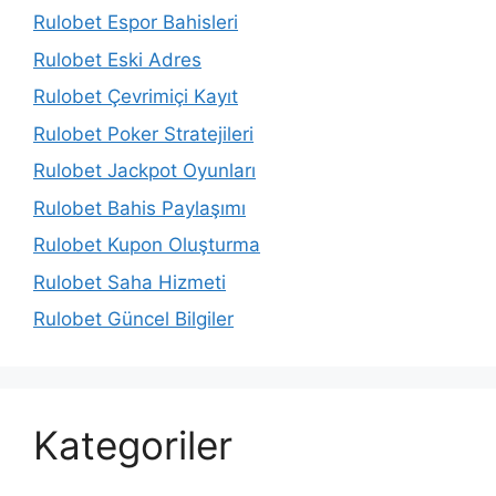
Rulobet Espor Bahisleri
Rulobet Eski Adres
Rulobet Çevrimiçi Kayıt
Rulobet Poker Stratejileri
Rulobet Jackpot Oyunları
Rulobet Bahis Paylaşımı
Rulobet Kupon Oluşturma
Rulobet Saha Hizmeti
Rulobet Güncel Bilgiler
Kategoriler