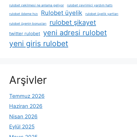
rulobet çekilmesi ne anlama geliyor
rulobet çevrimiçi yardım hattı
Rulobet üyelik
rulobet ödeme hızı
rulobet üyelik şartları
rulobet şikayet
rulobet üyenin bonusları
yeni adresi rulobet
twitter rulobet
yeni giris rulobet
Arşivler
Temmuz 2026
Haziran 2026
Nisan 2026
Eylül 2025
Mayıs 2025