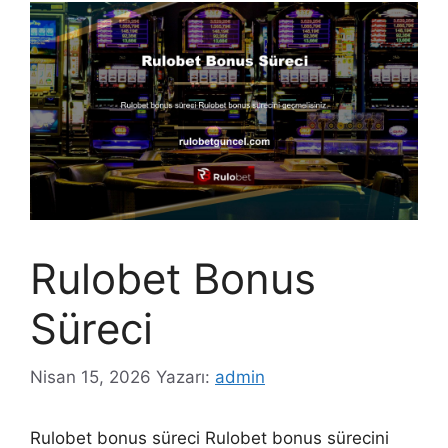
Rulobet Bonus
Süreci
Nisan 15, 2026
Yazarı:
admin
Rulobet bonus süreci Rulobet bonus sürecini