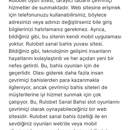
Rulobet oyun sitesi, tarayıcı tabanlı çevrimiçi
hizmetler de sunmaktadır. Web sitesine erişmek
için telefonunuzu kullanabilirsiniz, böylece
adresinizi veya adınızı değiştirseniz bile giriş
bilgilerinizi hatırlamanız gerekmez. Ayrıca,
bildiğiniz gibi, bu sitenin kendi mobil uygulaması
yoktur. Rulobet sanal bahis yuvası sitesi.
Bildiğiniz gibi, teknolojinin gelişimi insanların
hayatlarını kolaylaştırdı ve her açıdan yeni bir
nefes getirdi. Bu, bahis oyunları için de
geçerlidir. Olası giderek daha fazla insan
çevrimiçi bahislerden para kazanmakla
ilgileniyor, ancak çevrimiçi bahis siteleri de
müşterilerine iyi hizmet sunmak için çok
çalışıyor. Bu, Rulobet Sanal Bahsi slot oyunlarını
çevrimiçi olarak oynayabileceğiniz bir web
sitesidir. Rulobet sanal bahis özelliği ile en
sevdiğiniz oyunları web’de veya mobil