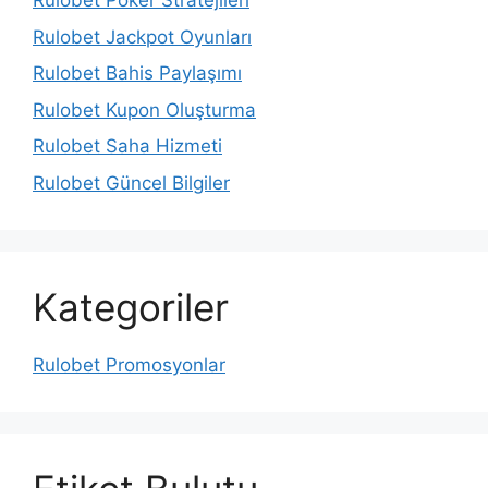
Rulobet Poker Stratejileri
Rulobet Jackpot Oyunları
Rulobet Bahis Paylaşımı
Rulobet Kupon Oluşturma
Rulobet Saha Hizmeti
Rulobet Güncel Bilgiler
Kategoriler
Rulobet Promosyonlar