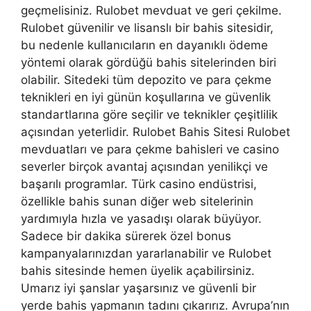
geçmelisiniz. Rulobet mevduat ve geri çekilme.
Rulobet güvenilir ve lisanslı bir bahis sitesidir,
bu nedenle kullanıcıların en dayanıklı ödeme
yöntemi olarak gördüğü bahis sitelerinden biri
olabilir. Sitedeki tüm depozito ve para çekme
teknikleri en iyi günün koşullarına ve güvenlik
standartlarına göre seçilir ve teknikler çeşitlilik
açısından yeterlidir. Rulobet Bahis Sitesi Rulobet
mevduatları ve para çekme bahisleri ve casino
severler birçok avantaj açısından yenilikçi ve
başarılı programlar. Türk casino endüstrisi,
özellikle bahis sunan diğer web sitelerinin
yardımıyla hızla ve yasadışı olarak büyüyor.
Sadece bir dakika sürerek özel bonus
kampanyalarınızdan yararlanabilir ve Rulobet
bahis sitesinde hemen üyelik açabilirsiniz.
Umarız iyi şanslar yaşarsınız ve güvenli bir
yerde bahis yapmanın tadını çıkarırız. Avrupa’nın