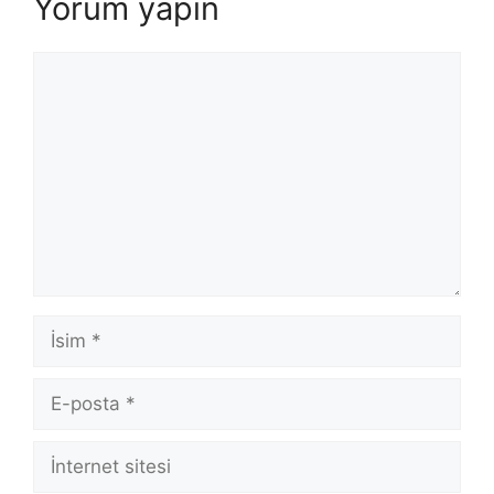
Yorum yapın
Yorum
İsim
E-
posta
İnternet
sitesi