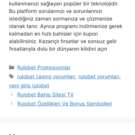
kullanmanızı sağlayan popüler bir teknolojidir.
Bu platform sorularınızı ve sorunlarınızı
istediğiniz zaman sormanıza ve çözmenize
olanak tanır. Ayrıca programı indirmenize gerek
kalmadan en hızlı bahisler için kupon
alabilirsiniz. Kazançlı fırsatlar ve sonsuz gelir
fırsatlarıyla dolu bir dünyanın kilidini açın
Kategoriler
Rulobet Promosyonlar
Etiketler
rulobet casino yorumları
,
rulobet yorumları
,
yeni giris rulobet
Rulobet Bahis Sitesi TV
Rulobet Özellikleri Ve Bonus Sembolleri