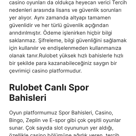
casino oyunları da oldukça heyecan verici Tercih
nedenleri arasında lisans ve güvenlik sorunları
yer alıyor. Aynı zamanda altyapı tamamen
güvenlidir ve her türlü güvenlik açığından
arındırılmıştır. Ödeme işlenirken hiçbir bilgi
saklanmaz. Şifreleme, bilgi güvenliğini sağlamak
için kullanılır ve endişelenmeden kullanmanıza
olanak tanır.Rulobet yüksek hızlı bahislerle hızlı
bir şekilde para kazanabileceğiniz saygın bir
çevrimiçi casino platformudur.
Rulobet Canlı Spor
Bahisleri
Oyun platformumuz Spor Bahisleri, Casino,
Bingo, Zeplin ve E-spor gibi çok çeşitli oyunlar
sunar. Çok sayıda slot oyununun yer aldığı,
özellikle casino bölümüne ağırlık veren, tercih