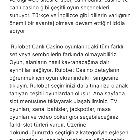
canlı casino gibi çeşitli oyun seçenekleri
sunuyor. Türkçe ve İngilizce gibi dillerin varlığının
önemli bir avantaj olmaya devam ettiğini iddia
ediyor
Rulobet Canlı Casino oyunlarındaki tüm farklı
set veya sembollerin farkında olmayabiliriz.
Oyun, alanların nasıl kavranacağına dair
ayrıntılar sağlıyor. Rulobet Casino detaylarını
öğrenmek için oyun ekranındaki i simgesine
tıklayın. Rulobet seçiminizi daraltmanıza olanak
tanıyan çeşitli oyunlardan oluşur. Ana sayfada
slot menüsüne tıklayarak ulaşabilirsiniz. TV
oyunları, sanal bahisler, jackpotlar, masa
oyunları ve video poker gibi seçebileceğiniz
farklı slot türleri vardır. Üzerine
dokunduğunuzda seçtiğiniz kategoriyle eşleşen