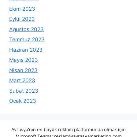
Ekim 2023
Eylül 2023
Ağustos 2023
Temmuz 2023
Haziran 2023
Mayıs 2023
Nisan 2023
Mart 2023
Şubat 2023
Ocak 2023
Avrasya'nın en büyük reklam platformunda olmak için
Microsoft Teams:
reklam@avrasyamarketing.com