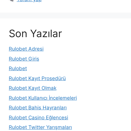
Son Yazılar
Rulobet Adresi
Rulobet Giriş
Rulobet
Rulobet Kayıt Prosedürü
Rulobet Kayıt Olmak
Rulobet Kullanıcı İncelemeleri
Rulobet Bahis Hayranları
Rulobet Casino Eğlencesi
Rulobet Twitter Yarışmaları