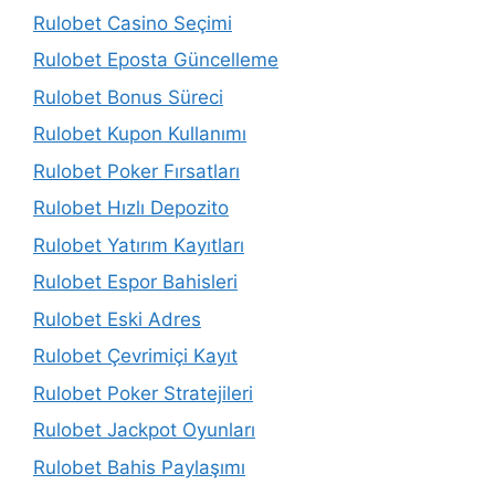
Rulobet Casino Seçimi
Rulobet Eposta Güncelleme
Rulobet Bonus Süreci
Rulobet Kupon Kullanımı
Rulobet Poker Fırsatları
Rulobet Hızlı Depozito
Rulobet Yatırım Kayıtları
Rulobet Espor Bahisleri
Rulobet Eski Adres
Rulobet Çevrimiçi Kayıt
Rulobet Poker Stratejileri
Rulobet Jackpot Oyunları
Rulobet Bahis Paylaşımı