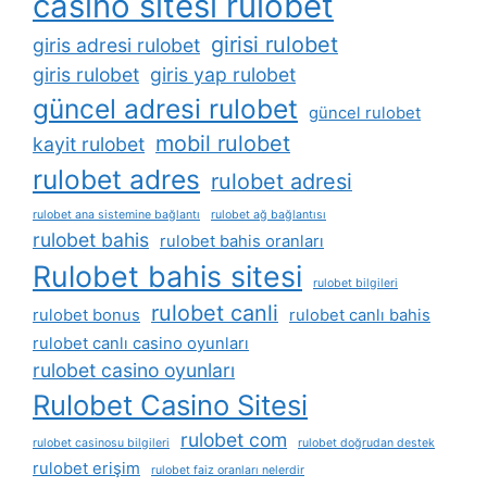
casino sitesi rulobet
girisi rulobet
giris adresi rulobet
giris rulobet
giris yap rulobet
güncel adresi rulobet
güncel rulobet
mobil rulobet
kayit rulobet
rulobet adres
rulobet adresi
rulobet ana sistemine bağlantı
rulobet ağ bağlantısı
rulobet bahis
rulobet bahis oranları
Rulobet bahis sitesi
rulobet bilgileri
rulobet canli
rulobet bonus
rulobet canlı bahis
rulobet canlı casino oyunları
rulobet casino oyunları
Rulobet Casino Sitesi
rulobet com
rulobet casinosu bilgileri
rulobet doğrudan destek
rulobet erişim
rulobet faiz oranları nelerdir