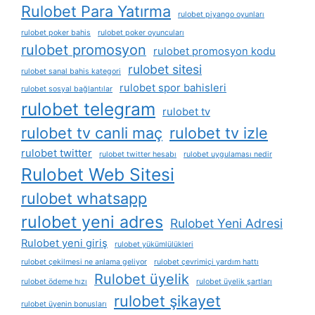
Rulobet Para Yatırma
rulobet piyango oyunları
rulobet poker bahis
rulobet poker oyuncuları
rulobet promosyon
rulobet promosyon kodu
rulobet sitesi
rulobet sanal bahis kategori
rulobet spor bahisleri
rulobet sosyal bağlantılar
rulobet telegram
rulobet tv
rulobet tv canli maç
rulobet tv izle
rulobet twitter
rulobet twitter hesabı
rulobet uygulaması nedir
Rulobet Web Sitesi
rulobet whatsapp
rulobet yeni adres
Rulobet Yeni Adresi
Rulobet yeni giriş
rulobet yükümlülükleri
rulobet çekilmesi ne anlama geliyor
rulobet çevrimiçi yardım hattı
Rulobet üyelik
rulobet ödeme hızı
rulobet üyelik şartları
rulobet şikayet
rulobet üyenin bonusları