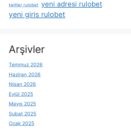
yeni adresi rulobet
twitter rulobet
yeni giris rulobet
Arşivler
Temmuz 2026
Haziran 2026
Nisan 2026
Eylül 2025
Mayıs 2025
Şubat 2025
Ocak 2025