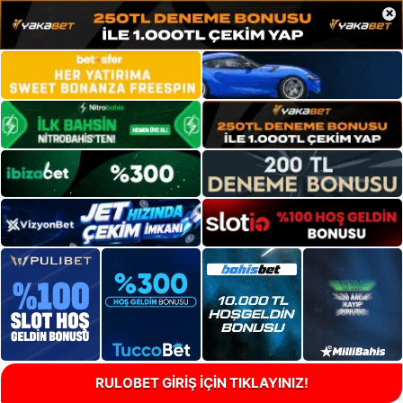
×
RULOBET GİRİŞ İÇİN TIKLAYINIZ!