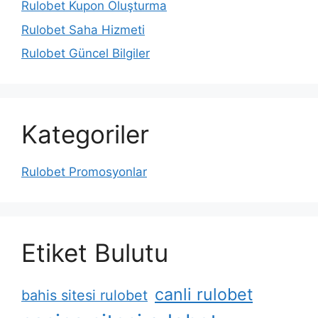
Rulobet Kupon Oluşturma
Rulobet Saha Hizmeti
Rulobet Güncel Bilgiler
Kategoriler
Rulobet Promosyonlar
Etiket Bulutu
canli rulobet
bahis sitesi rulobet