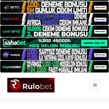
İçeriğe
atla
Menü