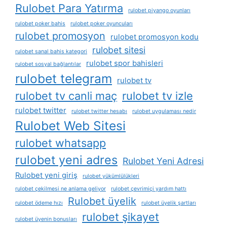
Rulobet Para Yatırma
rulobet piyango oyunları
rulobet poker bahis
rulobet poker oyuncuları
rulobet promosyon
rulobet promosyon kodu
rulobet sitesi
rulobet sanal bahis kategori
rulobet spor bahisleri
rulobet sosyal bağlantılar
rulobet telegram
rulobet tv
rulobet tv canli maç
rulobet tv izle
rulobet twitter
rulobet twitter hesabı
rulobet uygulaması nedir
Rulobet Web Sitesi
rulobet whatsapp
rulobet yeni adres
Rulobet Yeni Adresi
Rulobet yeni giriş
rulobet yükümlülükleri
rulobet çekilmesi ne anlama geliyor
rulobet çevrimiçi yardım hattı
Rulobet üyelik
rulobet ödeme hızı
rulobet üyelik şartları
rulobet şikayet
rulobet üyenin bonusları