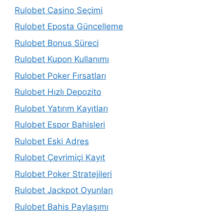
Rulobet Casino Seçimi
Rulobet Eposta Güncelleme
Rulobet Bonus Süreci
Rulobet Kupon Kullanımı
Rulobet Poker Fırsatları
Rulobet Hızlı Depozito
Rulobet Yatırım Kayıtları
Rulobet Espor Bahisleri
Rulobet Eski Adres
Rulobet Çevrimiçi Kayıt
Rulobet Poker Stratejileri
Rulobet Jackpot Oyunları
Rulobet Bahis Paylaşımı