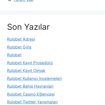
Son Yazılar
Rulobet Adresi
Rulobet Giriş
Rulobet
Rulobet Kayıt Prosedürü
Rulobet Kayıt Olmak
Rulobet Kullanıcı İncelemeleri
Rulobet Bahis Hayranları
Rulobet Casino Eğlencesi
Rulobet Twitter Yarışmaları