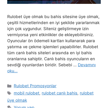
Rulobet üye olmak bu bahis sitesine üye olmak,
çeşitli hizmetlerinden en iyi şekilde yararlanmak
için çok uygundur. Siteniz geliştirmeye izin
vermiyorsa yeni etkinlikler de ekleyebilirsiniz.
Oyuncular ön ödemeli kartları kullanarak para
yatırma ve çekme işlemleri yapabilirler. Rulobet
tüm canlı bahis siteleri arasında en iyi bahis
oranlarına sahiptir. Canlı bahis oyuncuların en
sevdiği oyunlardan biridir. Sebebi …
Devamını
oku…
Kategoriler
Rulobet Promosyonlar
Etiketler
mobil rulobet
,
rulobet canlı bahis
,
rulobet
üye olmak
Yorum yap