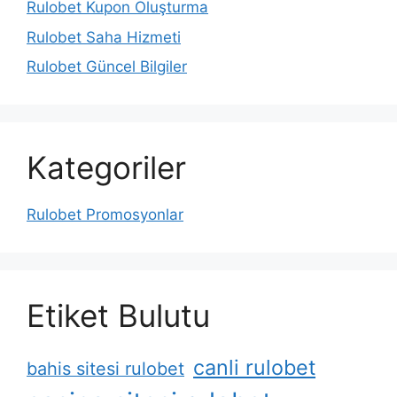
Rulobet Kupon Oluşturma
Rulobet Saha Hizmeti
Rulobet Güncel Bilgiler
Kategoriler
Rulobet Promosyonlar
Etiket Bulutu
canli rulobet
bahis sitesi rulobet