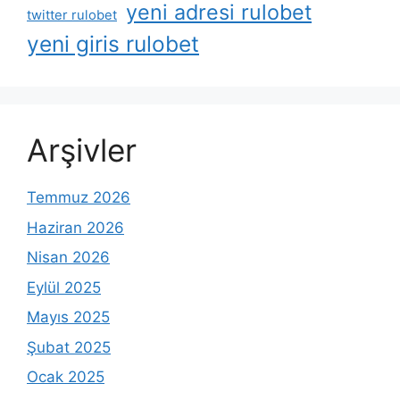
yeni adresi rulobet
twitter rulobet
yeni giris rulobet
Arşivler
Temmuz 2026
Haziran 2026
Nisan 2026
Eylül 2025
Mayıs 2025
Şubat 2025
Ocak 2025