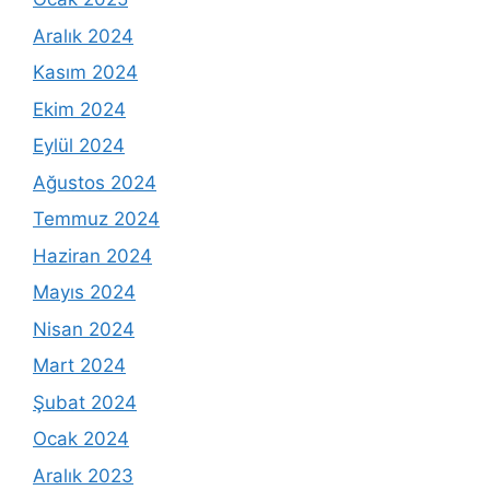
Aralık 2024
Kasım 2024
Ekim 2024
Eylül 2024
Ağustos 2024
Temmuz 2024
Haziran 2024
Mayıs 2024
Nisan 2024
Mart 2024
Şubat 2024
Ocak 2024
Aralık 2023