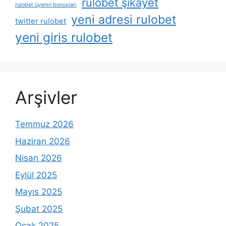
rulobet şikayet
rulobet üyenin bonusları
yeni adresi rulobet
twitter rulobet
yeni giris rulobet
Arşivler
Temmuz 2026
Haziran 2026
Nisan 2026
Eylül 2025
Mayıs 2025
Şubat 2025
Ocak 2025