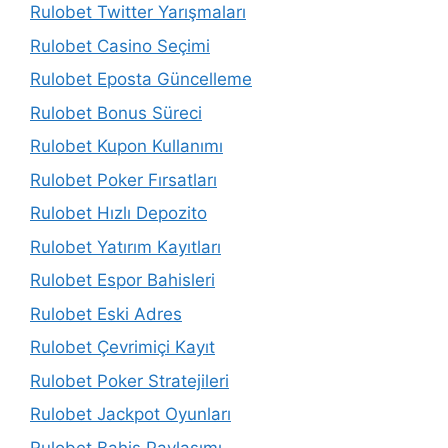
Rulobet Twitter Yarışmaları
Rulobet Casino Seçimi
Rulobet Eposta Güncelleme
Rulobet Bonus Süreci
Rulobet Kupon Kullanımı
Rulobet Poker Fırsatları
Rulobet Hızlı Depozito
Rulobet Yatırım Kayıtları
Rulobet Espor Bahisleri
Rulobet Eski Adres
Rulobet Çevrimiçi Kayıt
Rulobet Poker Stratejileri
Rulobet Jackpot Oyunları
Rulobet Bahis Paylaşımı