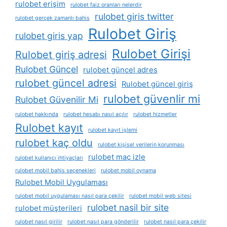
rulobet erişim
rulobet faiz oranları nelerdir
rulobet giris twitter
rulobet gerçek zamanlı bahis
Rulobet Giriş
rulobet giris yap
Rulobet Girişi
Rulobet giriş adresi
Rulobet Güncel
rulobet güncel adres
rulobet güncel adresi
Rulobet güncel giriş
rulobet güvenlir mi
Rulobet Güvenilir Mi
rulobet hakkında
rulobet hesabı nasıl açılır
rulobet hizmetler
Rulobet kayıt
rulobet kayıt i̇şlemi
rulobet kaç oldu
rulobet kişisel verilerin korunması
rulobet maç izle
rulobet kullanıcı i̇htiyaçları
rulobet mobil bahis seçenekleri
rulobet mobil oynama
Rulobet Mobil Uygulaması
rulobet mobil uygulaması nasıl para çekilir
rulobet mobil web sitesi
rulobet nasil bir site
rulobet müşterileri
rulobet nasıl girilir
rulobet nasıl para gönderilir
rulobet nasıl para çekilir