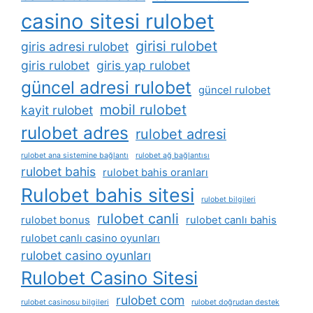
casino sitesi rulobet
girisi rulobet
giris adresi rulobet
giris rulobet
giris yap rulobet
güncel adresi rulobet
güncel rulobet
mobil rulobet
kayit rulobet
rulobet adres
rulobet adresi
rulobet ana sistemine bağlantı
rulobet ağ bağlantısı
rulobet bahis
rulobet bahis oranları
Rulobet bahis sitesi
rulobet bilgileri
rulobet canli
rulobet bonus
rulobet canlı bahis
rulobet canlı casino oyunları
rulobet casino oyunları
Rulobet Casino Sitesi
rulobet com
rulobet casinosu bilgileri
rulobet doğrudan destek