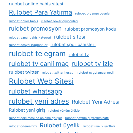
rulobet online bahis sitesi
Rulobet Para Yatırma
rulobet piyango oyunları
rulobet poker bahis
rulobet poker oyuncuları
rulobet promosyon
rulobet promosyon kodu
rulobet sitesi
rulobet sanal bahis kategori
rulobet spor bahisleri
rulobet sosyal bağlantılar
rulobet telegram
rulobet tv
rulobet tv canli maç
rulobet tv izle
rulobet twitter
rulobet twitter hesabı
rulobet uygulaması nedir
Rulobet Web Sitesi
rulobet whatsapp
rulobet yeni adres
Rulobet Yeni Adresi
Rulobet yeni giriş
rulobet yükümlülükleri
rulobet çekilmesi ne anlama geliyor
rulobet çevrimiçi yardım hattı
Rulobet üyelik
rulobet ödeme hızı
rulobet üyelik şartları