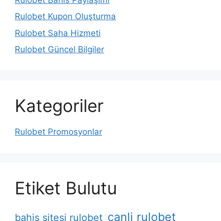
Rulobet Kupon Oluşturma
Rulobet Saha Hizmeti
Rulobet Güncel Bilgiler
Kategoriler
Rulobet Promosyonlar
Etiket Bulutu
canli rulobet
bahis sitesi rulobet