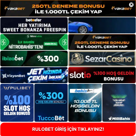
×
RULOBET GİRİŞ İÇİN TIKLAYINIZ!