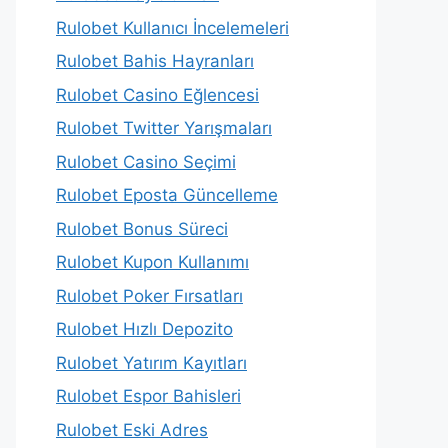
Rulobet Kullanıcı İncelemeleri
Rulobet Bahis Hayranları
Rulobet Casino Eğlencesi
Rulobet Twitter Yarışmaları
Rulobet Casino Seçimi
Rulobet Eposta Güncelleme
Rulobet Bonus Süreci
Rulobet Kupon Kullanımı
Rulobet Poker Fırsatları
Rulobet Hızlı Depozito
Rulobet Yatırım Kayıtları
Rulobet Espor Bahisleri
Rulobet Eski Adres