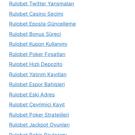
Rulobet Twitter Yarışmaları
Rulobet Casino Seçimi
Rulobet Eposta Güncelleme
Rulobet Bonus Süreci
Rulobet Kupon Kullanımı
Rulobet Poker Fırsatları
Rulobet Hızlı Depozito
Rulobet Yatırım Kayıtları
Rulobet Espor Bahisleri
Rulobet Eski Adres
Rulobet Çevrimiçi Kayıt
Rulobet Poker Stratejileri
Rulobet Jackpot Oyunları
Rulobet Bahis Paylaşımı