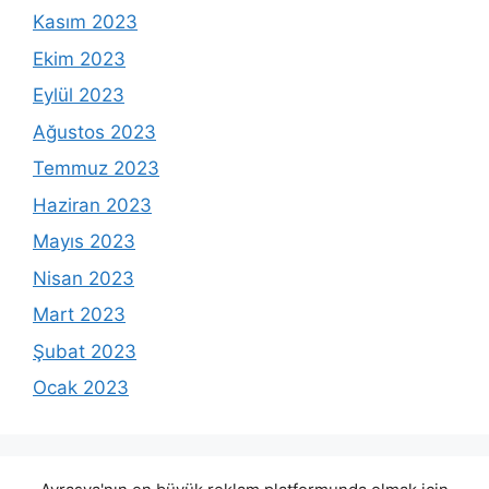
Kasım 2023
Ekim 2023
Eylül 2023
Ağustos 2023
Temmuz 2023
Haziran 2023
Mayıs 2023
Nisan 2023
Mart 2023
Şubat 2023
Ocak 2023