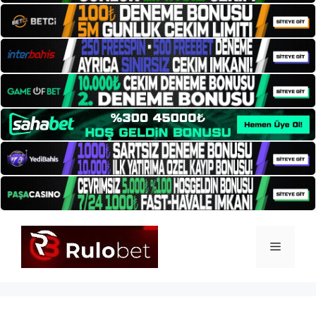
İçeriğe
atla
Menü