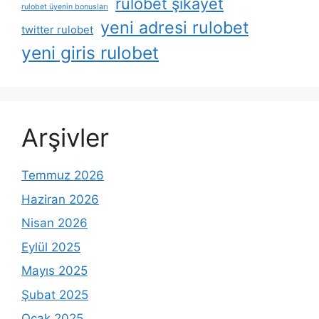
rulobet şikayet
rulobet üyenin bonusları
yeni adresi rulobet
twitter rulobet
yeni giris rulobet
Arşivler
Temmuz 2026
Haziran 2026
Nisan 2026
Eylül 2025
Mayıs 2025
Şubat 2025
Ocak 2025