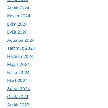
Aralık 2024
Kasım 2024
Ekim 2024
Eylül 2024
Ağustos 2024
Temmuz 2024
Haziran 2024
Mayıs 2024
Nisan 2024
Mart 2024
Şubat 2024
Ocak 2024
Aralık 2023