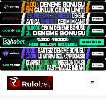
İçeriğe
atla
Menü