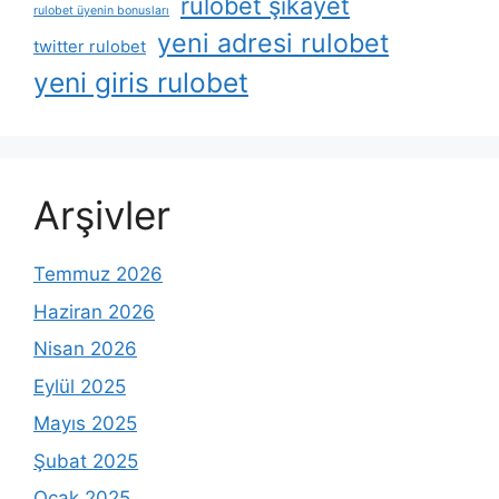
rulobet şikayet
rulobet üyenin bonusları
yeni adresi rulobet
twitter rulobet
yeni giris rulobet
Arşivler
Temmuz 2026
Haziran 2026
Nisan 2026
Eylül 2025
Mayıs 2025
Şubat 2025
Ocak 2025