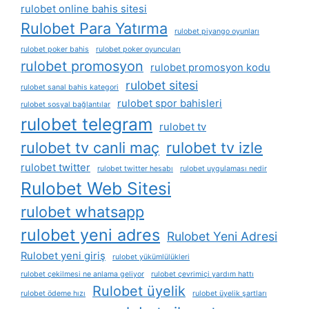
rulobet online bahis sitesi
Rulobet Para Yatırma
rulobet piyango oyunları
rulobet poker bahis
rulobet poker oyuncuları
rulobet promosyon
rulobet promosyon kodu
rulobet sitesi
rulobet sanal bahis kategori
rulobet spor bahisleri
rulobet sosyal bağlantılar
rulobet telegram
rulobet tv
rulobet tv canli maç
rulobet tv izle
rulobet twitter
rulobet twitter hesabı
rulobet uygulaması nedir
Rulobet Web Sitesi
rulobet whatsapp
rulobet yeni adres
Rulobet Yeni Adresi
Rulobet yeni giriş
rulobet yükümlülükleri
rulobet çekilmesi ne anlama geliyor
rulobet çevrimiçi yardım hattı
Rulobet üyelik
rulobet ödeme hızı
rulobet üyelik şartları