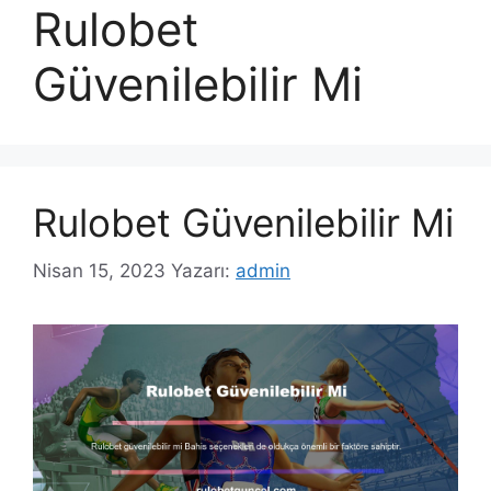
Rulobet
Güvenilebilir Mi
Rulobet Güvenilebilir Mi
Nisan 15, 2023
Yazarı:
admin