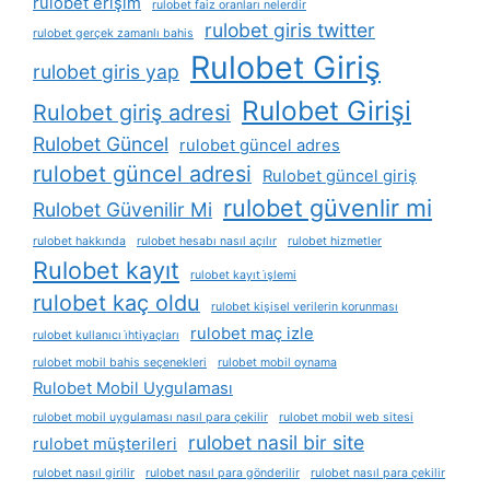
rulobet erişim
rulobet faiz oranları nelerdir
rulobet giris twitter
rulobet gerçek zamanlı bahis
Rulobet Giriş
rulobet giris yap
Rulobet Girişi
Rulobet giriş adresi
Rulobet Güncel
rulobet güncel adres
rulobet güncel adresi
Rulobet güncel giriş
rulobet güvenlir mi
Rulobet Güvenilir Mi
rulobet hakkında
rulobet hesabı nasıl açılır
rulobet hizmetler
Rulobet kayıt
rulobet kayıt i̇şlemi
rulobet kaç oldu
rulobet kişisel verilerin korunması
rulobet maç izle
rulobet kullanıcı i̇htiyaçları
rulobet mobil bahis seçenekleri
rulobet mobil oynama
Rulobet Mobil Uygulaması
rulobet mobil uygulaması nasıl para çekilir
rulobet mobil web sitesi
rulobet nasil bir site
rulobet müşterileri
rulobet nasıl girilir
rulobet nasıl para gönderilir
rulobet nasıl para çekilir