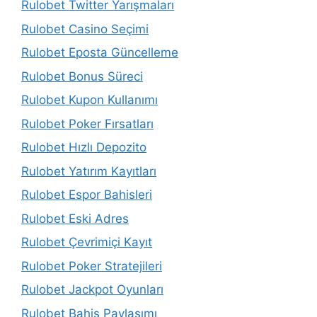
Rulobet Twitter Yarışmaları
Rulobet Casino Seçimi
Rulobet Eposta Güncelleme
Rulobet Bonus Süreci
Rulobet Kupon Kullanımı
Rulobet Poker Fırsatları
Rulobet Hızlı Depozito
Rulobet Yatırım Kayıtları
Rulobet Espor Bahisleri
Rulobet Eski Adres
Rulobet Çevrimiçi Kayıt
Rulobet Poker Stratejileri
Rulobet Jackpot Oyunları
Rulobet Bahis Paylaşımı