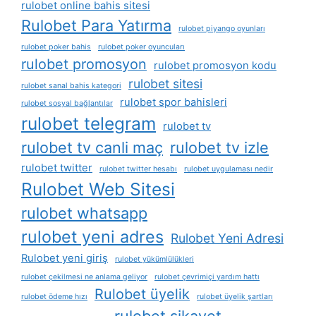
rulobet online bahis sitesi
Rulobet Para Yatırma
rulobet piyango oyunları
rulobet poker bahis
rulobet poker oyuncuları
rulobet promosyon
rulobet promosyon kodu
rulobet sitesi
rulobet sanal bahis kategori
rulobet spor bahisleri
rulobet sosyal bağlantılar
rulobet telegram
rulobet tv
rulobet tv canli maç
rulobet tv izle
rulobet twitter
rulobet twitter hesabı
rulobet uygulaması nedir
Rulobet Web Sitesi
rulobet whatsapp
rulobet yeni adres
Rulobet Yeni Adresi
Rulobet yeni giriş
rulobet yükümlülükleri
rulobet çekilmesi ne anlama geliyor
rulobet çevrimiçi yardım hattı
Rulobet üyelik
rulobet ödeme hızı
rulobet üyelik şartları