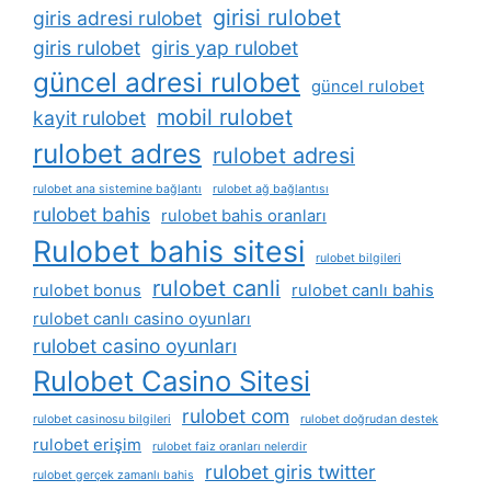
girisi rulobet
giris adresi rulobet
giris rulobet
giris yap rulobet
güncel adresi rulobet
güncel rulobet
mobil rulobet
kayit rulobet
rulobet adres
rulobet adresi
rulobet ana sistemine bağlantı
rulobet ağ bağlantısı
rulobet bahis
rulobet bahis oranları
Rulobet bahis sitesi
rulobet bilgileri
rulobet canli
rulobet bonus
rulobet canlı bahis
rulobet canlı casino oyunları
rulobet casino oyunları
Rulobet Casino Sitesi
rulobet com
rulobet casinosu bilgileri
rulobet doğrudan destek
rulobet erişim
rulobet faiz oranları nelerdir
rulobet giris twitter
rulobet gerçek zamanlı bahis