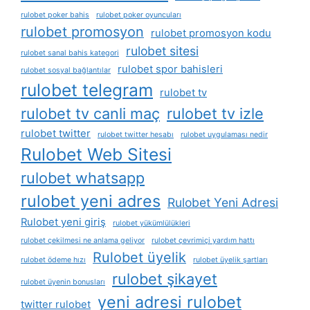
rulobet poker bahis
rulobet poker oyuncuları
rulobet promosyon
rulobet promosyon kodu
rulobet sitesi
rulobet sanal bahis kategori
rulobet spor bahisleri
rulobet sosyal bağlantılar
rulobet telegram
rulobet tv
rulobet tv canli maç
rulobet tv izle
rulobet twitter
rulobet twitter hesabı
rulobet uygulaması nedir
Rulobet Web Sitesi
rulobet whatsapp
rulobet yeni adres
Rulobet Yeni Adresi
Rulobet yeni giriş
rulobet yükümlülükleri
rulobet çekilmesi ne anlama geliyor
rulobet çevrimiçi yardım hattı
Rulobet üyelik
rulobet ödeme hızı
rulobet üyelik şartları
rulobet şikayet
rulobet üyenin bonusları
yeni adresi rulobet
twitter rulobet