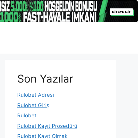
Son Yazılar
Rulobet Adresi
Rulobet Giriş
Rulobet
Rulobet Kayıt Prosedürü
Rulobet Kayıt Olmak