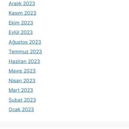
Aralık 2023
Kasım 2023
Ekim 2023
Eylül 2023
Ağustos 2023
Temmuz 2023
Haziran 2023
Mayıs 2023
Nisan 2023
Mart 2023
Şubat 2023
Ocak 2023