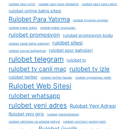
rulobet nasıl girilir
rulobet nasıl para gönderilir
rulobet nasıl para çekilir
rulobet online bahis sitesi
Rulobet Para Yatırma
rulobet piyango oyunları
rulobet poker bahis
rulobet poker oyuncuları
rulobet promosyon
rulobet promosyon kodu
rulobet sitesi
rulobet sanal bahis kategori
rulobet spor bahisleri
rulobet sosyal bağlantılar
rulobet telegram
rulobet tv
rulobet tv canli maç
rulobet tv izle
rulobet twitter
rulobet twitter hesabı
rulobet uygulaması nedir
Rulobet Web Sitesi
rulobet whatsapp
rulobet yeni adres
Rulobet Yeni Adresi
Rulobet yeni giriş
rulobet yükümlülükleri
rulobet çekilmesi ne anlama geliyor
rulobet çevrimiçi yardım hattı
Rulobet üyelik