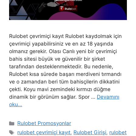
Rulobet çevrimiçi kayıt Rulobet kaydolmak için
çevrimiçi yapabilirsiniz ve en az 18 yaşında
olmanız gerekir. Olası Canlı yeni bir çevrimiçi
bahis sitesi büyük ve güvenilir bir şirket
tarafından desteklenmektedir. Bu nedenle,
Rulobet kısa sürede başarı merdiveni tırmandı
ve o zamandan beri tüm bahisçilerin dikkatini
çekti. Koyu mavi zemindeki kırmızı düğme
dinamik bir görünüm sağlar. Spor …
Devamını
oku…
Kategoriler
Rulobet Promosyonlar
Etiketler
rulobet çevrimiçi kayıt
,
Rulobet Girişi
,
rulobet