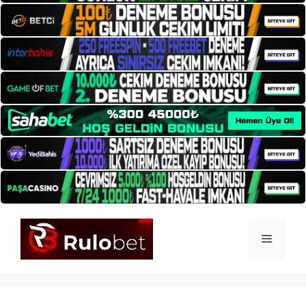
İçeriğe
atla
Menü