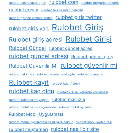
rulobet com
rulobet casinosu bilgileri
rulobet doğrudan destek
rulobet erişim
rulobet faiz oranları nelerdir
rulobet giris twitter
rulobet gerçek zamanlı bahis
Rulobet Giriş
rulobet giris yap
Rulobet Girişi
Rulobet giriş adresi
Rulobet Güncel
rulobet güncel adres
rulobet güncel adresi
Rulobet güncel giriş
rulobet güvenlir mi
Rulobet Güvenilir Mi
rulobet hakkında
rulobet hesabı nasıl açılır
rulobet hizmetler
Rulobet kayıt
rulobet kayıt i̇şlemi
rulobet kaç oldu
rulobet kişisel verilerin korunması
rulobet maç izle
rulobet kullanıcı i̇htiyaçları
rulobet mobil bahis seçenekleri
rulobet mobil oynama
Rulobet Mobil Uygulaması
rulobet mobil uygulaması nasıl para çekilir
rulobet mobil web sitesi
rulobet nasil bir site
rulobet müşterileri