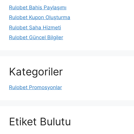
Rulobet Bahis Paylaşımı
Rulobet Kupon Oluşturma
Rulobet Saha Hizmeti
Rulobet Güncel Bilgiler
Kategoriler
Rulobet Promosyonlar
Etiket Bulutu