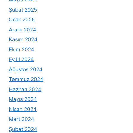
Şubat 2025
Ocak 2025
Aralık 2024
Kasım 2024
Ekim 2024
Eylül 2024
Ağustos 2024
Temmuz 2024
Haziran 2024
Mayıs 2024
Nisan 2024
Mart 2024
Şubat 2024