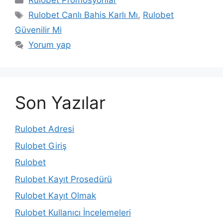
Rulobet Promosyonlar
Etiketler
Rulobet Canlı Bahis Karlı Mı
,
Rulobet
Güvenilir Mi
Yorum yap
Son Yazılar
Rulobet Adresi
Rulobet Giriş
Rulobet
Rulobet Kayıt Prosedürü
Rulobet Kayıt Olmak
Rulobet Kullanıcı İncelemeleri