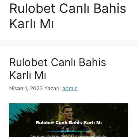
Rulobet Canlı Bahis
Karlı Mı
Rulobet Canlı Bahis
Karlı Mı
Nisan 1, 2023
Yazarı:
admin