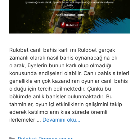
Rulobet canlı bahis karlı mı Rulobet gerçek
zamanlı olarak nasıl bahis oynanacağına ek
olarak, üyelerin bunun karlı olup olmadığı
konusunda endişeleri olabilir. Canlı bahis siteleri
genellikle en çok kazandıran oyunlar canlı bahis
olduğu için tercih edilmektedir. Çünkü bu
bölümde anlık bahisler bulunmaktadır. Bu
tahminler, oyun içi etkinliklerin gelişimini takip
ederek katılımcıların kısa sürede önemli
ilerlemeler …
Devamını oku…
Kategoriler