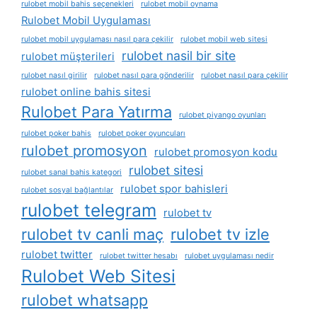
rulobet mobil bahis seçenekleri
rulobet mobil oynama
Rulobet Mobil Uygulaması
rulobet mobil uygulaması nasıl para çekilir
rulobet mobil web sitesi
rulobet nasil bir site
rulobet müşterileri
rulobet nasıl girilir
rulobet nasıl para gönderilir
rulobet nasıl para çekilir
rulobet online bahis sitesi
Rulobet Para Yatırma
rulobet piyango oyunları
rulobet poker bahis
rulobet poker oyuncuları
rulobet promosyon
rulobet promosyon kodu
rulobet sitesi
rulobet sanal bahis kategori
rulobet spor bahisleri
rulobet sosyal bağlantılar
rulobet telegram
rulobet tv
rulobet tv canli maç
rulobet tv izle
rulobet twitter
rulobet twitter hesabı
rulobet uygulaması nedir
Rulobet Web Sitesi
rulobet whatsapp