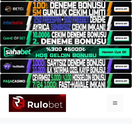
İçeriğe
atla
Menü