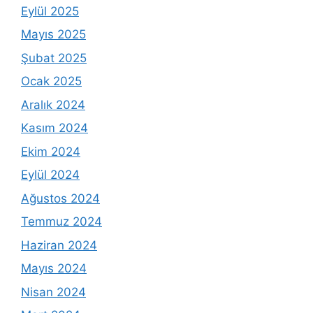
Eylül 2025
Mayıs 2025
Şubat 2025
Ocak 2025
Aralık 2024
Kasım 2024
Ekim 2024
Eylül 2024
Ağustos 2024
Temmuz 2024
Haziran 2024
Mayıs 2024
Nisan 2024