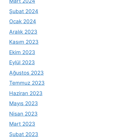
Mart 2024
Şubat 2024
Ocak 2024
Aralık 2023
Kasım 2023
Ekim 2023
Eylül 2023
Ağustos 2023
Temmuz 2023
Haziran 2023
Mayıs 2023
Nisan 2023
Mart 2023
Şubat 2023