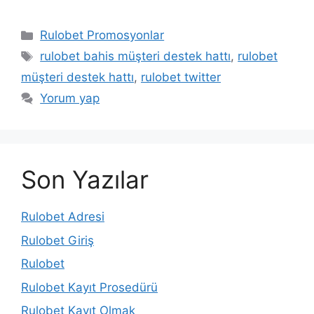
Kategoriler
Rulobet Promosyonlar
Etiketler
rulobet bahis müşteri destek hattı
,
rulobet
müşteri destek hattı
,
rulobet twitter
Yorum yap
Son Yazılar
Rulobet Adresi
Rulobet Giriş
Rulobet
Rulobet Kayıt Prosedürü
Rulobet Kayıt Olmak