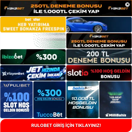
×
RULOBET GİRİŞ İÇİN TIKLAYINIZ!