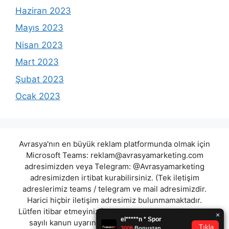
Haziran 2023
Mayıs 2023
Nisan 2023
Mart 2023
Şubat 2023
Ocak 2023
Avrasya'nın en büyük reklam platformunda olmak için
Microsoft Teams:
reklam@avrasyamarketing.com
adresimizden veya Telegram: @Avrasyamarketing
adresimizden irtibat kurabilirsiniz. (Tek iletişim
adreslerimiz teams / telegram ve mail adresimizdir.
Harici hiçbir iletişim adresimiz bulunmamaktadır.
Lütfen itibar etmeyiniz.) Türkiye yasalarına göre 7258
sayılı kanun uyarınca yasa dışı bahis oynamanın