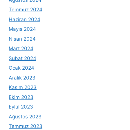
Temmuz 2024
Haziran 2024
Mayıs 2024
Nisan 2024
Mart 2024
Şubat 2024
Ocak 2024
Aralık 2023
Kasım 2023
Ekim 2023
Eylül 2023
Ağustos 2023
Temmuz 2023