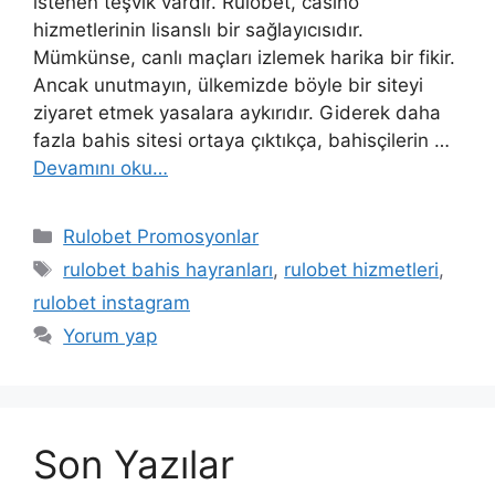
istenen teşvik vardır. Rulobet, casino
hizmetlerinin lisanslı bir sağlayıcısıdır.
Mümkünse, canlı maçları izlemek harika bir fikir.
Ancak unutmayın, ülkemizde böyle bir siteyi
ziyaret etmek yasalara aykırıdır. Giderek daha
fazla bahis sitesi ortaya çıktıkça, bahisçilerin …
Devamını oku…
Kategoriler
Rulobet Promosyonlar
Etiketler
rulobet bahis hayranları
,
rulobet hizmetleri
,
rulobet instagram
Yorum yap
Son Yazılar