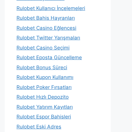
Rulobet Kullanıcı İncelemeleri
Rulobet Bahis Hayranları
Rulobet Casino Eğlencesi
Rulobet Twitter Yarışmaları
Rulobet Casino Seçimi
Rulobet Eposta Güncelleme
Rulobet Bonus Süreci
Rulobet Kupon Kullanımı
Rulobet Poker Fırsatları
Rulobet Hızlı Depozito
Rulobet Yatırım Kayıtları
Rulobet Espor Bahisleri
Rulobet Eski Adres