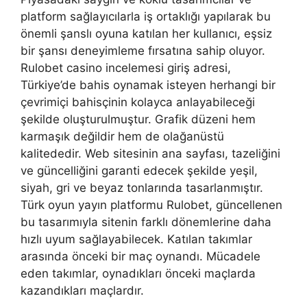
platform sağlayıcılarla iş ortaklığı yapılarak bu
önemli şanslı oyuna katılan her kullanıcı, eşsiz
bir şansı deneyimleme fırsatına sahip oluyor.
Rulobet casino incelemesi giriş adresi,
Türkiye’de bahis oynamak isteyen herhangi bir
çevrimiçi bahisçinin kolayca anlayabileceği
şekilde oluşturulmuştur. Grafik düzeni hem
karmaşık değildir hem de olağanüstü
kalitededir. Web sitesinin ana sayfası, tazeliğini
ve güncelliğini garanti edecek şekilde yeşil,
siyah, gri ve beyaz tonlarında tasarlanmıştır.
Türk oyun yayın platformu Rulobet, güncellenen
bu tasarımıyla sitenin farklı dönemlerine daha
hızlı uyum sağlayabilecek. Katılan takımlar
arasında önceki bir maç oynandı. Mücadele
eden takımlar, oynadıkları önceki maçlarda
kazandıkları maçlardır.