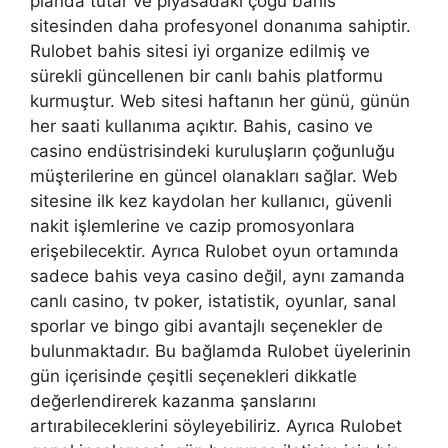
planda tutar ve piyasadaki çoğu bahis
sitesinden daha profesyonel donanıma sahiptir.
Rulobet bahis sitesi iyi organize edilmiş ve
sürekli güncellenen bir canlı bahis platformu
kurmuştur. Web sitesi haftanın her günü, günün
her saati kullanıma açıktır. Bahis, casino ve
casino endüstrisindeki kuruluşların çoğunluğu
müşterilerine en güncel olanakları sağlar. Web
sitesine ilk kez kaydolan her kullanıcı, güvenli
nakit işlemlerine ve cazip promosyonlara
erişebilecektir. Ayrıca Rulobet oyun ortamında
sadece bahis veya casino değil, aynı zamanda
canlı casino, tv poker, istatistik, oyunlar, sanal
sporlar ve bingo gibi avantajlı seçenekler de
bulunmaktadır. Bu bağlamda Rulobet üyelerinin
gün içerisinde çeşitli seçenekleri dikkatle
değerlendirerek kazanma şanslarını
artırabileceklerini söyleyebiliriz. Ayrıca Rulobet