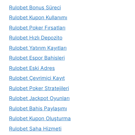
Rulobet Bonus Süreci
Rulobet Kupon Kullanımı
Rulobet Poker Fırsatları
Rulobet Hızlı Depozito
Rulobet Yatırım Kayıtları
Rulobet Espor Bahisleri
Rulobet Eski Adres
Rulobet Çevrimiçi Kayıt
Rulobet Poker Stratejileri
Rulobet Jackpot Oyunları
Rulobet Bahis Paylaşımı
Rulobet Kupon Oluşturma
Rulobet Saha Hizmeti