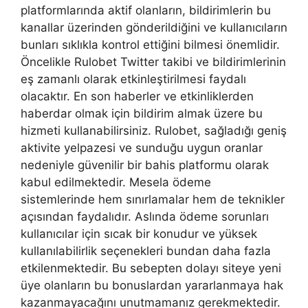
platformlarında aktif olanların, bildirimlerin bu
kanallar üzerinden gönderildiğini ve kullanıcıların
bunları sıklıkla kontrol ettiğini bilmesi önemlidir.
Öncelikle Rulobet Twitter takibi ve bildirimlerinin
eş zamanlı olarak etkinleştirilmesi faydalı
olacaktır. En son haberler ve etkinliklerden
haberdar olmak için bildirim almak üzere bu
hizmeti kullanabilirsiniz. Rulobet, sağladığı geniş
aktivite yelpazesi ve sunduğu uygun oranlar
nedeniyle güvenilir bir bahis platformu olarak
kabul edilmektedir. Mesela ödeme
sistemlerinde hem sınırlamalar hem de teknikler
açısından faydalıdır. Aslında ödeme sorunları
kullanıcılar için sıcak bir konudur ve yüksek
kullanılabilirlik seçenekleri bundan daha fazla
etkilenmektedir. Bu sebepten dolayı siteye yeni
üye olanların bu bonuslardan yararlanmaya hak
kazanmayacağını unutmamanız gerekmektedir.