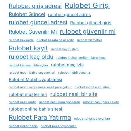
Rulobet Girişi
Rulobet giriş adresi
Rulobet Güncel
rulobet güncel adres
rulobet güncel adresi
Rulobet güncel giriş
rulobet güvenlir mi
Rulobet Güvenilir Mi
rulobet hakkında
rulobet hesabı nasıl açılır
rulobet hizmetler
Rulobet kayıt
rulobet kayıt i̇şlemi
rulobet kaç oldu
rulobet kişisel verilerin korunması
rulobet maç izle
rulobet kullanıcı i̇htiyaçları
rulobet mobil bahis seçenekleri
rulobet mobil oynama
Rulobet Mobil Uygulaması
rulobet mobil uygulaması nasıl para çekilir
rulobet mobil web sitesi
rulobet nasil bir site
rulobet müşterileri
rulobet nasıl girilir
rulobet nasıl para gönderilir
rulobet nasıl para çekilir
rulobet online bahis sitesi
Rulobet Para Yatırma
rulobet piyango oyunları
rulobet poker bahis
rulobet poker oyuncuları