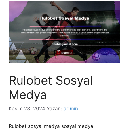
Rulobet Sosyal
Medya
Kasım 23, 2024
Yazarı:
admin
Rulobet sosyal medya sosyal medya