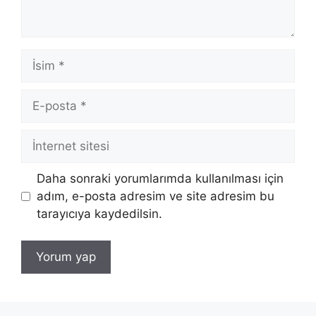
İsim
E-
posta
İnternet
sitesi
Daha sonraki yorumlarımda kullanılması için
adım, e-posta adresim ve site adresim bu
tarayıcıya kaydedilsin.