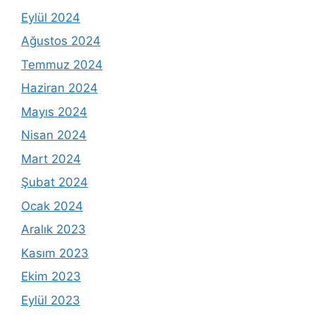
Eylül 2024
Ağustos 2024
Temmuz 2024
Haziran 2024
Mayıs 2024
Nisan 2024
Mart 2024
Şubat 2024
Ocak 2024
Aralık 2023
Kasım 2023
Ekim 2023
Eylül 2023