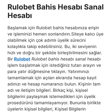
Rulobet Bahis Hesabı Sanal
Hesabı
Başlamak için Rulobet bahis hesabınıza erişin
ve işleminizi hemen sonlandırın.Siteye kalıcı üye
olabilmek için çok adımlı üyelik sürecini
kolaylıkla takip edebilirsiniz. Bu, iki seviyenin
hızlı ve doğru bir şekilde birleştirilmesini sağlar.
Bir
Rulobet
Rulobet bahis hesabı sanal hesabı
işlem başlatmak için istediğiniz tutarı arayın ve
para yatır düğmesine tıklayın. Yatırımınızı
tamamlamak için açılan ekranda hesap kayıt
adınızı ve hesap numaranızı bulun. Kişinin tam
adı ve iletişim bilgileri. Birkaç kişi, kişisel
bilgilerini paylaşmak istemedikleri için üyelik
prosedürünü tamamlayamıyor. Bununla birlikte
üyelerin kişisel bilgileri, Kişisel Bilgilerin