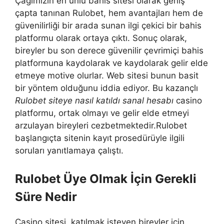
Çağımızın en ünlü bahis sitesi olarak geniş
çapta tanınan Rulobet, hem avantajları hem de
güvenilirliği bir arada sunan ilgi çekici bir bahis
platformu olarak ortaya çıktı. Sonuç olarak,
bireyler bu son derece güvenilir çevrimiçi bahis
platformuna kaydolarak ve kaydolarak gelir elde
etmeye motive olurlar. Web sitesi bunun basit
bir yöntem olduğunu iddia ediyor. Bu kazançlı
Rulobet siteye nasıl katıldı sanal hesabı
casino
platformu, ortak olmayı ve gelir elde etmeyi
arzulayan bireyleri cezbetmektedir.Rulobet
başlangıçta sitenin kayıt prosedürüyle ilgili
soruları yanıtlamaya çalıştı.
Rulobet Üye Olmak İçin Gerekli
Süre Nedir
Casino sitesi, katılmak isteyen bireyler için