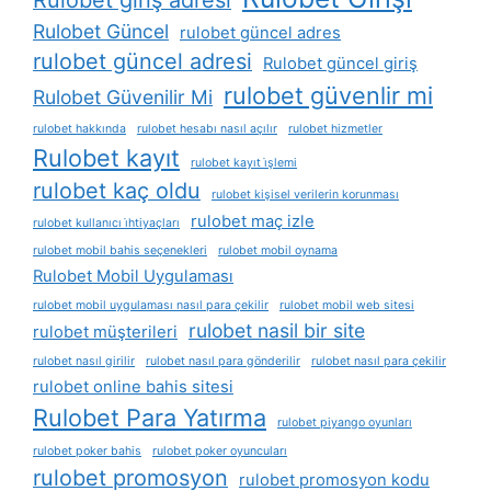
Rulobet Güncel
rulobet güncel adres
rulobet güncel adresi
Rulobet güncel giriş
rulobet güvenlir mi
Rulobet Güvenilir Mi
rulobet hakkında
rulobet hesabı nasıl açılır
rulobet hizmetler
Rulobet kayıt
rulobet kayıt i̇şlemi
rulobet kaç oldu
rulobet kişisel verilerin korunması
rulobet maç izle
rulobet kullanıcı i̇htiyaçları
rulobet mobil bahis seçenekleri
rulobet mobil oynama
Rulobet Mobil Uygulaması
rulobet mobil uygulaması nasıl para çekilir
rulobet mobil web sitesi
rulobet nasil bir site
rulobet müşterileri
rulobet nasıl girilir
rulobet nasıl para gönderilir
rulobet nasıl para çekilir
rulobet online bahis sitesi
Rulobet Para Yatırma
rulobet piyango oyunları
rulobet poker bahis
rulobet poker oyuncuları
rulobet promosyon
rulobet promosyon kodu