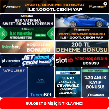
×
RULOBET GİRİŞ İÇİN TIKLAYINIZ!