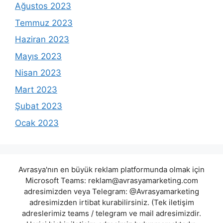
Ağustos 2023
Temmuz 2023
Haziran 2023
Mayıs 2023
Nisan 2023
Mart 2023
Şubat 2023
Ocak 2023
Avrasya'nın en büyük reklam platformunda olmak için
Microsoft Teams:
reklam@avrasyamarketing.com
adresimizden veya Telegram: @Avrasyamarketing
adresimizden irtibat kurabilirsiniz. (Tek iletişim
adreslerimiz teams / telegram ve mail adresimizdir.