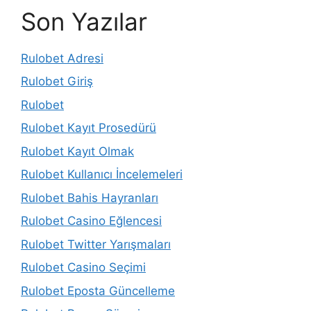
Son Yazılar
Rulobet Adresi
Rulobet Giriş
Rulobet
Rulobet Kayıt Prosedürü
Rulobet Kayıt Olmak
Rulobet Kullanıcı İncelemeleri
Rulobet Bahis Hayranları
Rulobet Casino Eğlencesi
Rulobet Twitter Yarışmaları
Rulobet Casino Seçimi
Rulobet Eposta Güncelleme