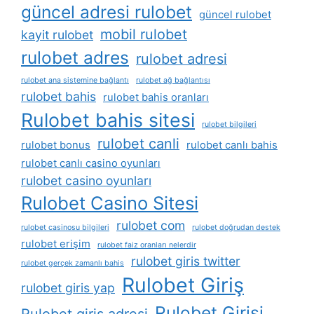
güncel adresi rulobet
güncel rulobet
mobil rulobet
kayit rulobet
rulobet adres
rulobet adresi
rulobet ana sistemine bağlantı
rulobet ağ bağlantısı
rulobet bahis
rulobet bahis oranları
Rulobet bahis sitesi
rulobet bilgileri
rulobet canli
rulobet bonus
rulobet canlı bahis
rulobet canlı casino oyunları
rulobet casino oyunları
Rulobet Casino Sitesi
rulobet com
rulobet casinosu bilgileri
rulobet doğrudan destek
rulobet erişim
rulobet faiz oranları nelerdir
rulobet giris twitter
rulobet gerçek zamanlı bahis
Rulobet Giriş
rulobet giris yap
Rulobet Girişi
Rulobet giriş adresi