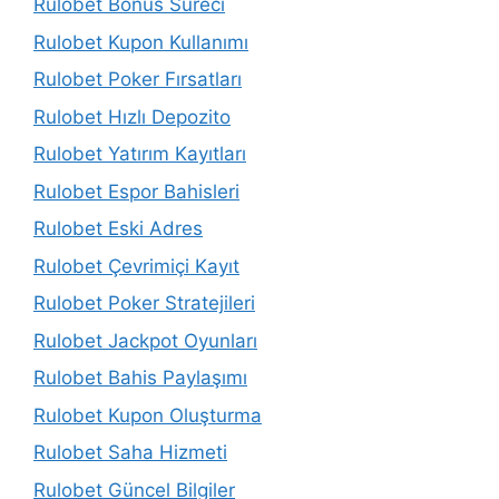
Rulobet Bonus Süreci
Rulobet Kupon Kullanımı
Rulobet Poker Fırsatları
Rulobet Hızlı Depozito
Rulobet Yatırım Kayıtları
Rulobet Espor Bahisleri
Rulobet Eski Adres
Rulobet Çevrimiçi Kayıt
Rulobet Poker Stratejileri
Rulobet Jackpot Oyunları
Rulobet Bahis Paylaşımı
Rulobet Kupon Oluşturma
Rulobet Saha Hizmeti
Rulobet Güncel Bilgiler