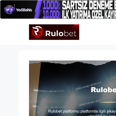
İçeriğe
atla