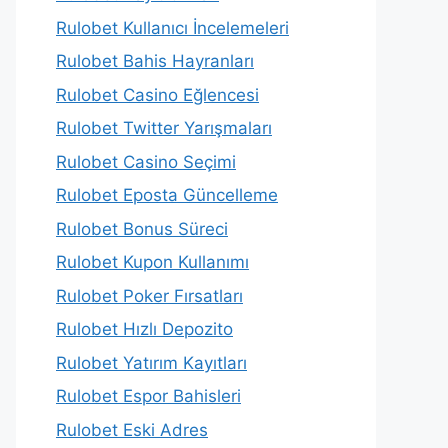
Rulobet Kullanıcı İncelemeleri
Rulobet Bahis Hayranları
Rulobet Casino Eğlencesi
Rulobet Twitter Yarışmaları
Rulobet Casino Seçimi
Rulobet Eposta Güncelleme
Rulobet Bonus Süreci
Rulobet Kupon Kullanımı
Rulobet Poker Fırsatları
Rulobet Hızlı Depozito
Rulobet Yatırım Kayıtları
Rulobet Espor Bahisleri
Rulobet Eski Adres