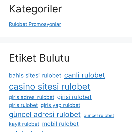
Kategoriler
Rulobet Promosyonlar
Etiket Bulutu
canli rulobet
bahis sitesi rulobet
casino sitesi rulobet
girisi rulobet
giris adresi rulobet
giris rulobet
giris yap rulobet
güncel adresi rulobet
güncel rulobet
mobil rulobet
kayit rulobet