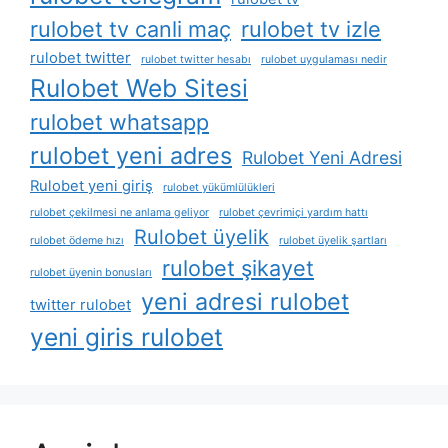
rulobet tv canli maç
rulobet tv izle
rulobet twitter
rulobet twitter hesabı
rulobet uygulaması nedir
Rulobet Web Sitesi
rulobet whatsapp
rulobet yeni adres
Rulobet Yeni Adresi
Rulobet yeni giriş
rulobet yükümlülükleri
rulobet çekilmesi ne anlama geliyor
rulobet çevrimiçi yardım hattı
Rulobet üyelik
rulobet ödeme hızı
rulobet üyelik şartları
rulobet şikayet
rulobet üyenin bonusları
yeni adresi rulobet
twitter rulobet
yeni giris rulobet