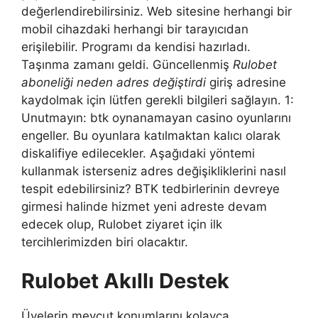
değerlendirebilirsiniz. Web sitesine herhangi bir
mobil cihazdaki herhangi bir tarayıcıdan
erişilebilir. Programı da kendisi hazırladı.
Taşınma zamanı geldi. Güncellenmiş
Rulobet
aboneliği neden adres değiştirdi
giriş adresine
kaydolmak için lütfen gerekli bilgileri sağlayın. 1:
Unutmayın: btk oynanamayan casino oyunlarını
engeller. Bu oyunlara katılmaktan kalıcı olarak
diskalifiye edilecekler. Aşağıdaki yöntemi
kullanmak isterseniz adres değişikliklerini nasıl
tespit edebilirsiniz? BTK tedbirlerinin devreye
girmesi halinde hizmet yeni adreste devam
edecek olup, Rulobet ziyaret için ilk
tercihlerimizden biri olacaktır.
Rulobet Akıllı Destek
Üyelerin mevcut konumlarını kolayca