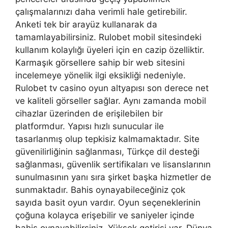
çalışmalarınızı daha verimli hale getirebilir.
Anketi tek bir arayüz kullanarak da
tamamlayabilirsiniz. Rulobet mobil sitesindeki
kullanım kolaylığı üyeleri için en cazip özelliktir.
Karmaşık görsellere sahip bir web sitesini
incelemeye yönelik ilgi eksikliği nedeniyle.
Rulobet tv casino oyun altyapısı son derece net
ve kaliteli görseller sağlar. Aynı zamanda mobil
cihazlar üzerinden de erişilebilen bir
platformdur. Yapısı hızlı sunucular ile
tasarlanmış olup tepkisiz kalmamaktadır. Site
güvenilirliğinin sağlanması, Türkçe dil desteği
sağlanması, güvenlik sertifikaları ve lisanslarının
sunulmasının yanı sıra şirket başka hizmetler de
sunmaktadır. Bahis oynayabileceğiniz çok
sayıda basit oyun vardır. Oyun seçeneklerinin
çoğuna kolayca erişebilir ve saniyeler içinde