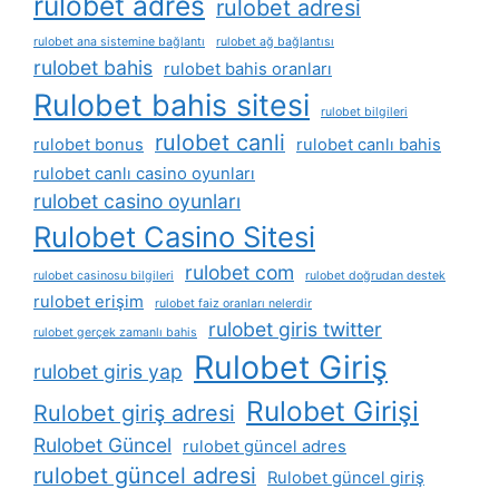
rulobet adres
rulobet adresi
rulobet ana sistemine bağlantı
rulobet ağ bağlantısı
rulobet bahis
rulobet bahis oranları
Rulobet bahis sitesi
rulobet bilgileri
rulobet canli
rulobet bonus
rulobet canlı bahis
rulobet canlı casino oyunları
rulobet casino oyunları
Rulobet Casino Sitesi
rulobet com
rulobet casinosu bilgileri
rulobet doğrudan destek
rulobet erişim
rulobet faiz oranları nelerdir
rulobet giris twitter
rulobet gerçek zamanlı bahis
Rulobet Giriş
rulobet giris yap
Rulobet Girişi
Rulobet giriş adresi
Rulobet Güncel
rulobet güncel adres
rulobet güncel adresi
Rulobet güncel giriş