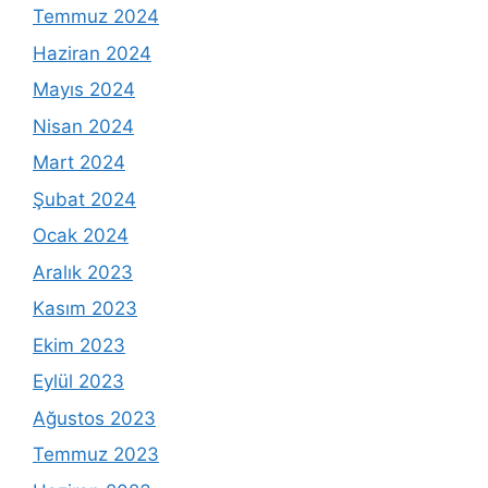
Temmuz 2024
Haziran 2024
Mayıs 2024
Nisan 2024
Mart 2024
Şubat 2024
Ocak 2024
Aralık 2023
Kasım 2023
Ekim 2023
Eylül 2023
Ağustos 2023
Temmuz 2023