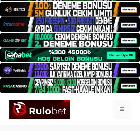
İçeriğe
atla
Menü