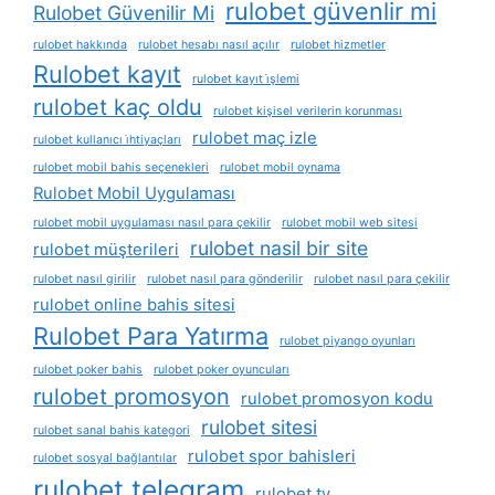
rulobet güvenlir mi
Rulobet Güvenilir Mi
rulobet hakkında
rulobet hesabı nasıl açılır
rulobet hizmetler
Rulobet kayıt
rulobet kayıt i̇şlemi
rulobet kaç oldu
rulobet kişisel verilerin korunması
rulobet maç izle
rulobet kullanıcı i̇htiyaçları
rulobet mobil bahis seçenekleri
rulobet mobil oynama
Rulobet Mobil Uygulaması
rulobet mobil uygulaması nasıl para çekilir
rulobet mobil web sitesi
rulobet nasil bir site
rulobet müşterileri
rulobet nasıl girilir
rulobet nasıl para gönderilir
rulobet nasıl para çekilir
rulobet online bahis sitesi
Rulobet Para Yatırma
rulobet piyango oyunları
rulobet poker bahis
rulobet poker oyuncuları
rulobet promosyon
rulobet promosyon kodu
rulobet sitesi
rulobet sanal bahis kategori
rulobet spor bahisleri
rulobet sosyal bağlantılar
rulobet telegram
rulobet tv