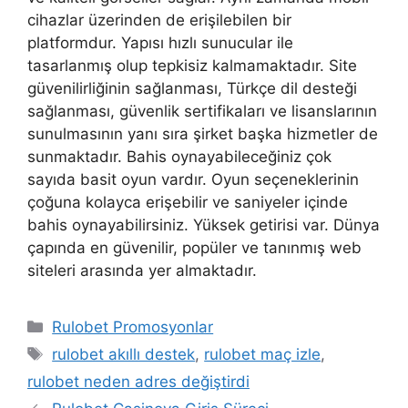
cihazlar üzerinden de erişilebilen bir
platformdur. Yapısı hızlı sunucular ile
tasarlanmış olup tepkisiz kalmamaktadır. Site
güvenilirliğinin sağlanması, Türkçe dil desteği
sağlanması, güvenlik sertifikaları ve lisanslarının
sunulmasının yanı sıra şirket başka hizmetler de
sunmaktadır. Bahis oynayabileceğiniz çok
sayıda basit oyun vardır. Oyun seçeneklerinin
çoğuna kolayca erişebilir ve saniyeler içinde
bahis oynayabilirsiniz. Yüksek getirisi var. Dünya
çapında en güvenilir, popüler ve tanınmış web
siteleri arasında yer almaktadır.
Kategoriler
Rulobet Promosyonlar
Etiketler
rulobet akıllı destek
,
rulobet maç izle
,
rulobet neden adres değiştirdi