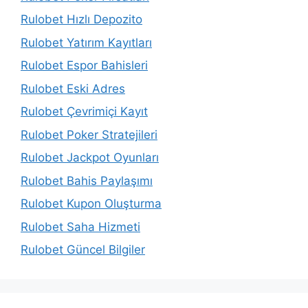
Rulobet Hızlı Depozito
Rulobet Yatırım Kayıtları
Rulobet Espor Bahisleri
Rulobet Eski Adres
Rulobet Çevrimiçi Kayıt
Rulobet Poker Stratejileri
Rulobet Jackpot Oyunları
Rulobet Bahis Paylaşımı
Rulobet Kupon Oluşturma
Rulobet Saha Hizmeti
Rulobet Güncel Bilgiler