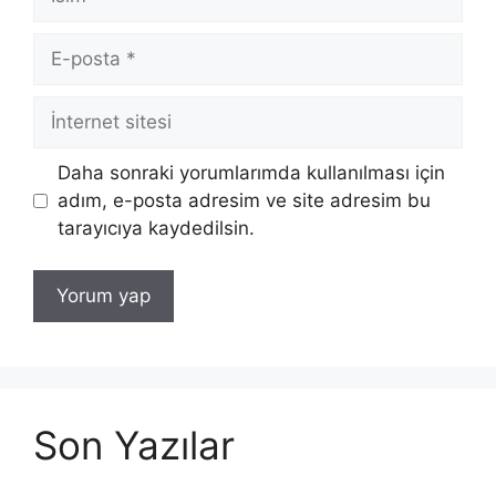
E-
posta
İnternet
sitesi
Daha sonraki yorumlarımda kullanılması için
adım, e-posta adresim ve site adresim bu
tarayıcıya kaydedilsin.
Son Yazılar