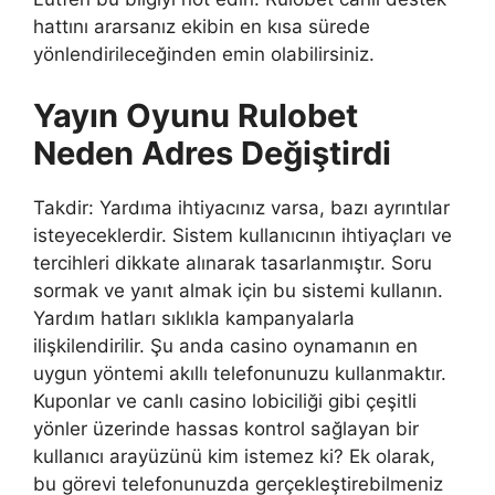
hattını ararsanız ekibin en kısa sürede
yönlendirileceğinden emin olabilirsiniz.
Yayın Oyunu Rulobet
Neden Adres Değiştirdi
Takdir: Yardıma ihtiyacınız varsa, bazı ayrıntılar
isteyeceklerdir. Sistem kullanıcının ihtiyaçları ve
tercihleri ​​dikkate alınarak tasarlanmıştır. Soru
sormak ve yanıt almak için bu sistemi kullanın.
Yardım hatları sıklıkla kampanyalarla
ilişkilendirilir. Şu anda casino oynamanın en
uygun yöntemi akıllı telefonunuzu kullanmaktır.
Kuponlar ve canlı casino lobiciliği gibi çeşitli
yönler üzerinde hassas kontrol sağlayan bir
kullanıcı arayüzünü kim istemez ki? Ek olarak,
bu görevi telefonunuzda gerçekleştirebilmeniz