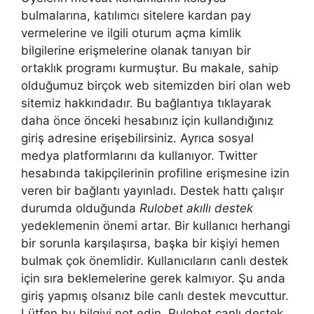
bulmalarına, katılımcı sitelere kardan pay
vermelerine ve ilgili oturum açma kimlik
bilgilerine erişmelerine olanak tanıyan bir
ortaklık programı kurmuştur. Bu makale, sahip
olduğumuz birçok web sitemizden biri olan web
sitemiz hakkındadır. Bu bağlantıya tıklayarak
daha önce önceki hesabınız için kullandığınız
giriş adresine erişebilirsiniz. Ayrıca sosyal
medya platformlarını da kullanıyor. Twitter
hesabında takipçilerinin profiline erişmesine izin
veren bir bağlantı yayınladı. Destek hattı çalışır
durumda olduğunda
Rulobet akıllı destek
yedeklemenin önemi artar. Bir kullanıcı herhangi
bir sorunla karşılaşırsa, başka bir kişiyi hemen
bulmak çok önemlidir. Kullanıcıların canlı destek
için sıra beklemelerine gerek kalmıyor. Şu anda
giriş yapmış olsanız bile canlı destek mevcuttur.
Lütfen bu bilgiyi not edin. Rulobet canlı destek