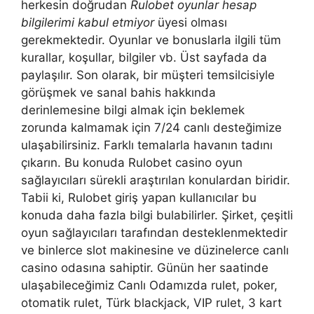
herkesin doğrudan
Rulobet oyunlar hesap
bilgilerimi kabul etmiyor
üyesi olması
gerekmektedir. Oyunlar ve bonuslarla ilgili tüm
kurallar, koşullar, bilgiler vb. Üst sayfada da
paylaşılır. Son olarak, bir müşteri temsilcisiyle
görüşmek ve sanal bahis hakkında
derinlemesine bilgi almak için beklemek
zorunda kalmamak için 7/24 canlı desteğimize
ulaşabilirsiniz. Farklı temalarla havanın tadını
çıkarın. Bu konuda Rulobet casino oyun
sağlayıcıları sürekli araştırılan konulardan biridir.
Tabii ki, Rulobet giriş yapan kullanıcılar bu
konuda daha fazla bilgi bulabilirler. Şirket, çeşitli
oyun sağlayıcıları tarafından desteklenmektedir
ve binlerce slot makinesine ve düzinelerce canlı
casino odasına sahiptir. Günün her saatinde
ulaşabileceğimiz Canlı Odamızda rulet, poker,
otomatik rulet, Türk blackjack, VIP rulet, 3 kart