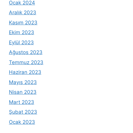
Ocak 2024
Aralık 2023
Kasım 2023
Ekim 2023
Eylül 2023
Ağustos 2023
Temmuz 2023
Haziran 2023
Mayıs 2023
Nisan 2023
Mart 2023
Şubat 2023
Ocak 2023