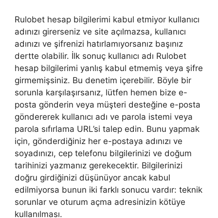
Rulobet hesap bilgilerimi kabul etmiyor kullanıcı
adınızı girerseniz ve site açılmazsa, kullanıcı
adınızı ve şifrenizi hatırlamıyorsanız başınız
dertte olabilir. İlk sonuç kullanıcı adı Rulobet
hesap bilgilerimi yanlış kabul etmemiş veya şifre
girmemişsiniz. Bu denetim içerebilir. Böyle bir
sorunla karşılaşırsanız, lütfen hemen bize e-
posta gönderin veya müşteri desteğine e-posta
göndererek kullanıcı adı ve parola istemi veya
parola sıfırlama URL’si talep edin. Bunu yapmak
için, gönderdiğiniz her e-postaya adınızı ve
soyadınızı, cep telefonu bilgilerinizi ve doğum
tarihinizi yazmanız gerekecektir. Bilgilerinizi
doğru girdiğinizi düşünüyor ancak kabul
edilmiyorsa bunun iki farklı sonucu vardır: teknik
sorunlar ve oturum açma adresinizin kötüye
kullanılması.