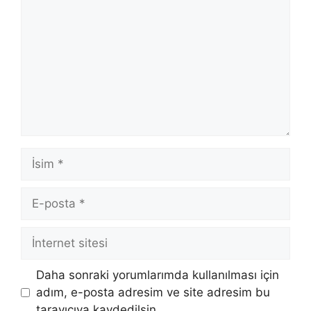
İsim
E-
posta
İnternet
sitesi
Daha sonraki yorumlarımda kullanılması için
adım, e-posta adresim ve site adresim bu
tarayıcıya kaydedilsin.