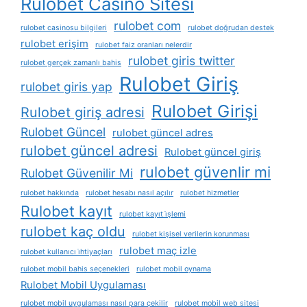
Rulobet Casino Sitesi
rulobet com
rulobet casinosu bilgileri
rulobet doğrudan destek
rulobet erişim
rulobet faiz oranları nelerdir
rulobet giris twitter
rulobet gerçek zamanlı bahis
Rulobet Giriş
rulobet giris yap
Rulobet Girişi
Rulobet giriş adresi
Rulobet Güncel
rulobet güncel adres
rulobet güncel adresi
Rulobet güncel giriş
rulobet güvenlir mi
Rulobet Güvenilir Mi
rulobet hakkında
rulobet hesabı nasıl açılır
rulobet hizmetler
Rulobet kayıt
rulobet kayıt i̇şlemi
rulobet kaç oldu
rulobet kişisel verilerin korunması
rulobet maç izle
rulobet kullanıcı i̇htiyaçları
rulobet mobil bahis seçenekleri
rulobet mobil oynama
Rulobet Mobil Uygulaması
rulobet mobil uygulaması nasıl para çekilir
rulobet mobil web sitesi