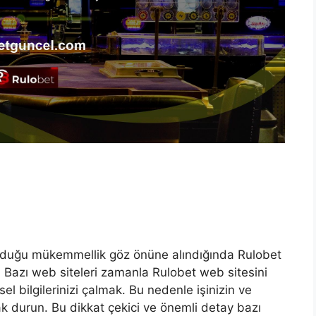
nduğu mükemmellik göz önüne alındığında Rulobet
. Bazı web siteleri zamanla Rulobet web sitesini
sel bilgilerinizi çalmak. Bu nedenle işinizin ve
k durun. Bu dikkat çekici ve önemli detay bazı