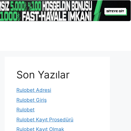
Son Yazılar
Rulobet Adresi
Rulobet Giriş
Rulobet
Rulobet Kayıt Prosedürü
Rulobet Kayıt Olmak